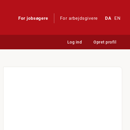
For jobsøgere
For arbejdsgivere
DA
EN
Log ind
Opret profil