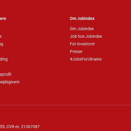
vere
Om Jobindex
Om Jobindex
e
Job hos Jobindex
ng
For investorer
Presse
ding
#JobsForUkraine
profil
bejdsgivere
 55
, CVR-nr. 21367087