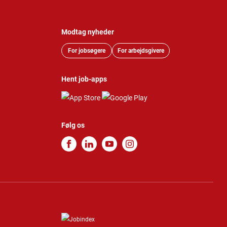
Modtag nyheder
For jobsøgere
For arbejdsgivere
Hent job-apps
Følg os