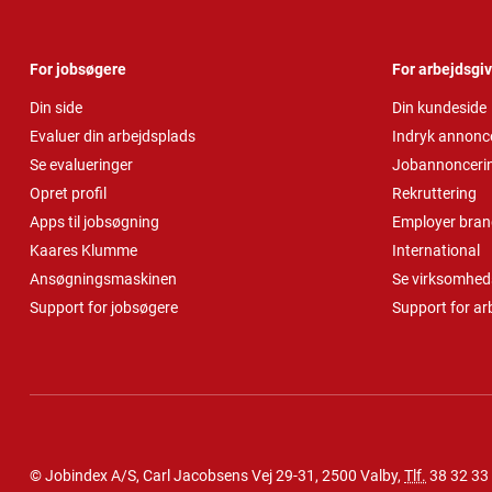
For jobsøgere
For arbejdsgi
Din side
Din kundeside
Evaluer din arbejdsplads
Indryk annonc
Se evalueringer
Jobannonceri
Opret profil
Rekruttering
Apps til jobsøgning
Employer bran
Kaares Klumme
International
Ansøgningsmaskinen
Se virksomheds
Support for jobsøgere
Support for ar
© Jobindex A/S, Carl Jacobsens Vej 29-31, 2500 Valby,
Tlf.
38 32 33