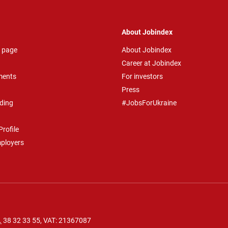
About Jobindex
 page
About Jobindex
Career at Jobindex
ments
For investors
Press
ding
#JobsForUkraine
rofile
mployers
.
38 32 33 55
, VAT: 21367087