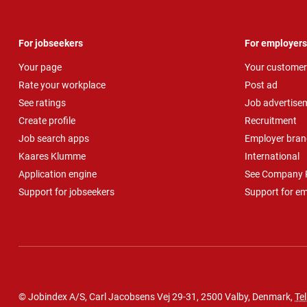
For jobseekers
For employers
Your page
Your customer
Rate your workplace
Post ad
See ratings
Job advertise
Create profile
Recruitment
Job search apps
Employer bran
Kaares Klumme
International
Application engine
See Company P
Support for jobseekers
Support for e
© Jobindex A/S, Carl Jacobsens Vej 29-31, 2500 Valby, Denmark,
Tel