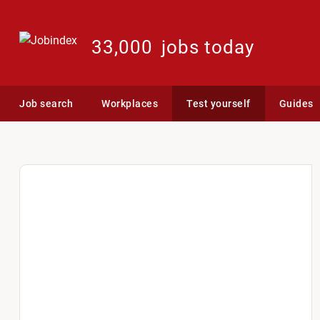
33,000
jobs today
Job search
Workplaces
Test yourself
Guides