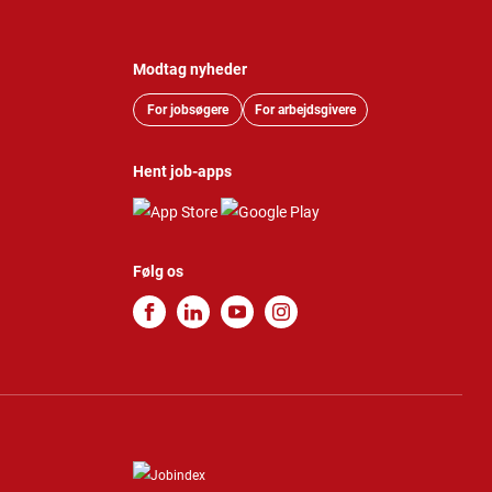
Modtag nyheder
For jobsøgere
For arbejdsgivere
Hent job-apps
Følg os