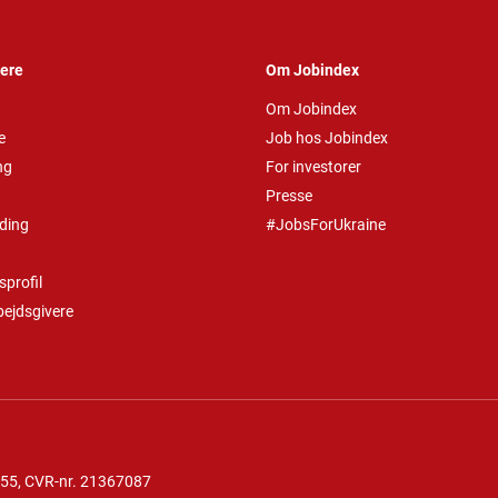
vere
Om Jobindex
Om Jobindex
e
Job hos Jobindex
ng
For investorer
Presse
ding
#JobsForUkraine
profil
bejdsgivere
 55
, CVR-nr. 21367087