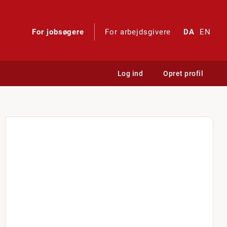
For jobsøgere
For arbejdsgivere
DA
EN
Log ind
Opret profil