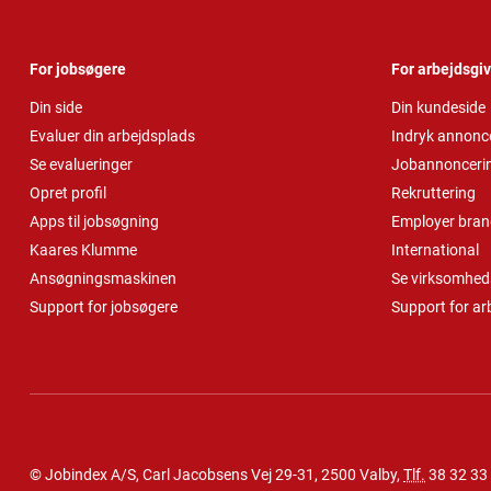
For jobsøgere
For arbejdsgi
Din side
Din kundeside
Evaluer din arbejdsplads
Indryk annonc
Se evalueringer
Jobannonceri
Opret profil
Rekruttering
Apps til jobsøgning
Employer bran
Kaares Klumme
International
Ansøgningsmaskinen
Se virksomheds
Support for jobsøgere
Support for ar
© Jobindex A/S, Carl Jacobsens Vej 29-31, 2500 Valby,
Tlf.
38 32 33