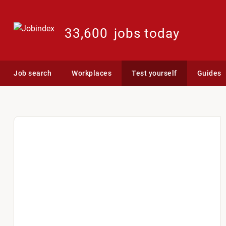
33,600
jobs today
Job search
Workplaces
Test yourself
Guides