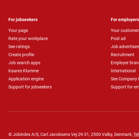
For jobseekers
For employers
Your page
Your customer
Rate your workplace
Post ad
See ratings
Job advertise
Create profile
Recruitment
Job search apps
Employer bran
Kaares Klumme
International
Application engine
See Company P
Support for jobseekers
Support for e
© Jobindex A/S, Carl Jacobsens Vej 29-31, 2500 Valby, Denmark,
Tel