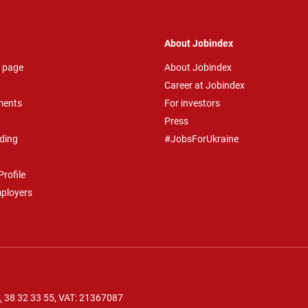
About Jobindex
 page
About Jobindex
Career at Jobindex
ments
For investors
Press
ding
#JobsForUkraine
rofile
mployers
.
38 32 33 55
, VAT: 21367087