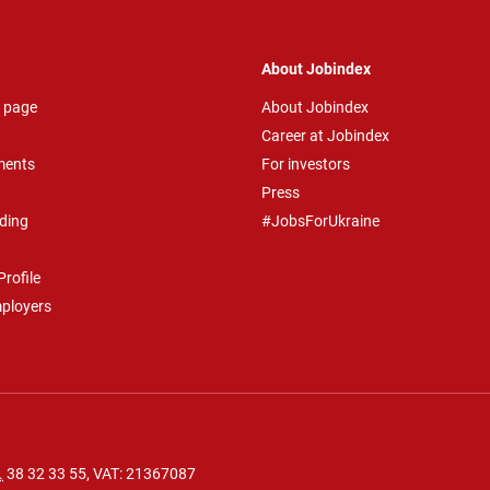
About Jobindex
 page
About Jobindex
Career at Jobindex
ments
For investors
Press
ding
#JobsForUkraine
rofile
mployers
.
38 32 33 55
, VAT: 21367087