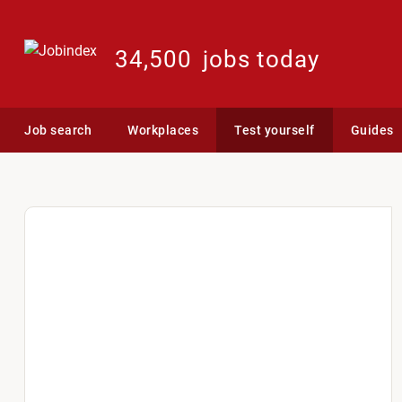
34,500
jobs today
Job search
Workplaces
Test yourself
Guides