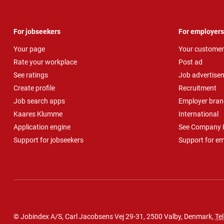
For jobseekers
For employers
Your page
Your customer
Rate your workplace
Post ad
See ratings
Job advertise
Create profile
Recruitment
Job search apps
Employer bran
Kaares Klumme
International
Application engine
See Company P
Support for jobseekers
Support for e
© Jobindex A/S, Carl Jacobsens Vej 29-31, 2500 Valby, Denmark,
Tel