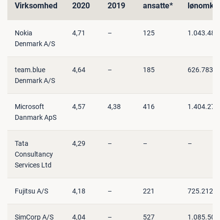
Virksomhed
2020
2019
ansatte*
lønomkos
Nokia
4,71
–
125
1.043.488
Denmark A/S
team.blue
4,64
–
185
626.783
Denmark A/S
Microsoft
4,57
4,38
416
1.404.278
Danmark ApS
Tata
4,29
–
–
–
Consultancy
Services Ltd
Fujitsu A/S
4,18
–
221
725.212
SimCorp A/S
4,04
–
527
1.085.500