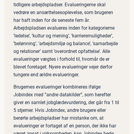
tidligere arbejdspladser. Evalueringerne skal
vedrøre en ansættelsesoplevelse, som brugeren
har haft inden for de seneste fem år.
Arbejdspladsen evalueres inden for kategorierne
’ledelse’, ’kultur og mening’, ’karrieremuligheder’,
’belønning’, ’arbejdsmiljø og balance’, ’samarbejde
og relationer’ samt ’overordnet opfattelse’. Alle
evalueringer vægtes i forhold til, hvornår de er
blevet foretaget. Nyere evalueringer vejer derfor
tungere end ældre evalueringer.
Brugernes evalueringer kombineres ifølge
Jobindex med ”andre datakilder”, som herefter
giver en samlet jobglædevurdering, der går fra 1 til
5 stjerner. Hvis Jobindex, andre brugere eller
berørte arbejdspladser har mistanke om, at
evalueringer er fortaget af en person, der ikke har
været ansat i virksomheden, kan Jobindex bede