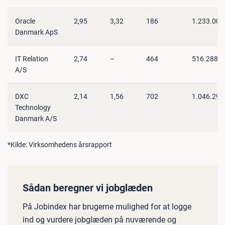
Oracle
2,95
3,32
186
1.233.005
Danmark ApS
IT Relation
2,74
–
464
516.288
A/S
DXC
2,14
1,56
702
1.046.296
Technology
Danmark A/S
*Kilde: Virksomhedens årsrapport
Sådan beregner vi jobglæden
På Jobindex har brugerne mulighed for at logge
ind og vurdere jobglæden på nuværende og