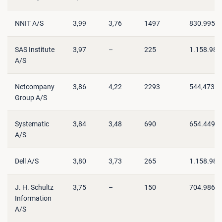
NNIT A/S
3,99
3,76
1497
830.995
SAS Institute
3,97
–
225
1.158.988
A/S
Netcompany
3,86
4,22
2293
544,473
Group A/S
Systematic
3,84
3,48
690
654.449
A/S
Dell A/S
3,80
3,73
265
1.158.988
J. H. Schultz
3,75
–
150
704.986
Information
A/S