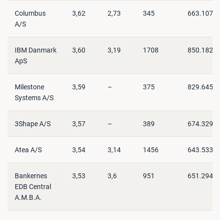
Columbus
3,62
2,73
345
663.107
A/S
IBM Danmark
3,60
3,19
1708
850.182
ApS
Milestone
3,59
–
375
829.645
Systems A/S
3Shape A/S
3,57
–
389
674.329
Atea A/S
3,54
3,14
1456
643.533
Bankernes
3,53
3,6
951
651.294
EDB Central
A.M.B.A.