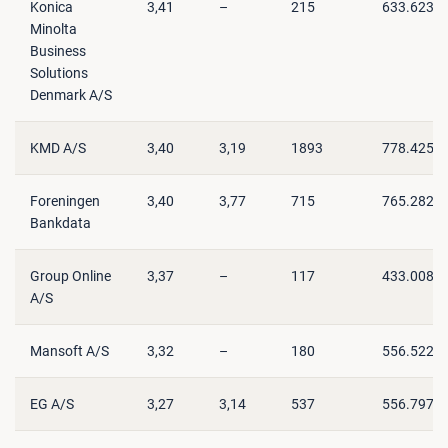
Konica
3,41
–
215
633.623
Minolta
Business
Solutions
Denmark A/S
KMD A/S
3,40
3,19
1893
778.425
Foreningen
3,40
3,77
715
765.282
Bankdata
Group Online
3,37
–
117
433.008
A/S
Mansoft A/S
3,32
–
180
556.522
EG A/S
3,27
3,14
537
556.797