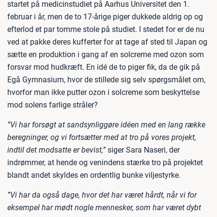
startet på medicinstudiet på Aarhus Universitet den 1.
februar i år, men de to 17-årige piger dukkede aldrig op og
efterlod et par tomme stole på studiet. I stedet for er de nu
ved at pakke deres kufferter for at tage af sted til Japan og
sætte en produktion i gang af en solcreme med ozon som
forsvar mod hudkræft. En idé de to piger fik, da de gik på
Egå Gymnasium, hvor de stillede sig selv spørgsmålet om,
hvorfor man ikke putter ozon i solcreme som beskyttelse
mod solens farlige stråler?
”Vi har forsøgt at sandsynliggøre idéen med en lang række
beregninger, og vi fortsætter med at tro på vores projekt,
indtil det modsatte er bevist,”
siger Sara Naseri, der
indrømmer, at hende og venindens stærke tro på projektet
blandt andet skyldes en ordentlig bunke viljestyrke.
”Vi har da også dage, hvor det har været hårdt, når vi for
eksempel har mødt nogle mennesker, som har været dybt