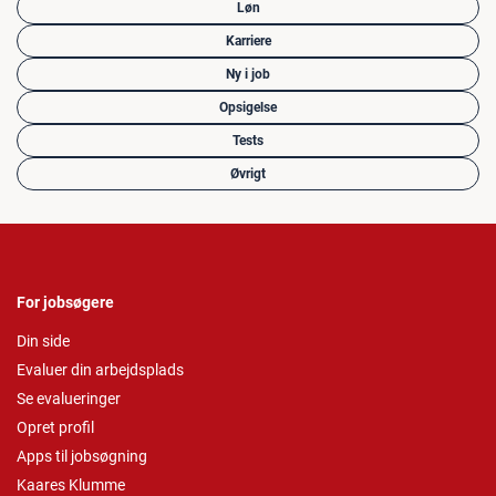
Løn
Karriere
Ny i job
Opsigelse
Tests
Øvrigt
For jobsøgere
Din side
Evaluer din arbejdsplads
Se evalueringer
Opret profil
Apps til jobsøgning
Kaares Klumme