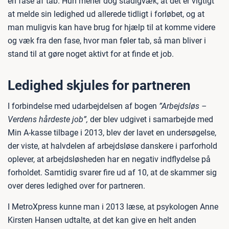
en fase af tab. Hun mener dog stadigvæk, at det er vigtigt
at melde sin ledighed ud allerede tidligt i forløbet, og at
man muligvis kan have brug for hjælp til at komme videre
og væk fra den fase, hvor man føler tab, så man bliver i
stand til at gøre noget aktivt for at finde et job.
Ledighed skjules for partneren
I forbindelse med udarbejdelsen af bogen
”Arbejdsløs –
Verdens hårdeste job”,
der blev udgivet i samarbejde med
Min A-kasse tilbage i 2013, blev der lavet en undersøgelse,
der viste, at halvdelen af arbejdsløse danskere i parforhold
oplever, at arbejdsløsheden har en negativ indflydelse på
forholdet. Samtidig svarer fire ud af 10, at de skammer sig
over deres ledighed over for partneren.
I MetroXpress kunne man i 2013 læse, at psykologen Anne
Kirsten Hansen udtalte, at det kan give en helt anden