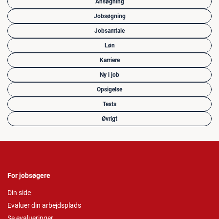
Ansøgning
Jobsøgning
Jobsamtale
Løn
Karriere
Ny i job
Opsigelse
Tests
Øvrigt
For jobsøgere
Din side
Evaluer din arbejdsplads
Se evalueringer