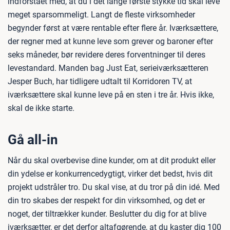
indforstået med, at du i det lange første stykke tid skal leve
meget sparsommeligt. Langt de fleste virksomheder
begynder først at være rentable efter flere år. Iværksættere,
der regner med at kunne leve som grever og baroner efter
seks måneder, bør revidere deres forventninger til deres
levestandard. Manden bag Just Eat, serieiværksætteren
Jesper Buch, har tidligere udtalt til Korridoren TV, at
iværksættere skal kunne leve på en sten i tre år. Hvis ikke,
skal de ikke starte.
Gå all-in
Når du skal overbevise dine kunder, om at dit produkt eller
din ydelse er konkurrencedygtigt, virker det bedst, hvis dit
projekt udstråler tro. Du skal vise, at du tror på din idé. Med
din tro skabes der respekt for din virksomhed, og det er
noget, der tiltrækker kunder. Beslutter du dig for at blive
iværksætter, er det derfor altafgørende, at du kaster dig 100