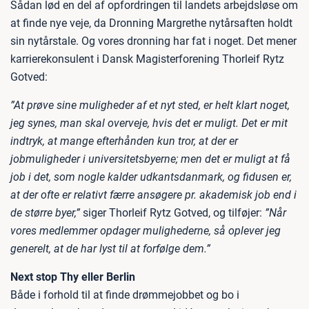
Sådan lød en del af opfordringen til landets arbejdsløse om
at finde nye veje, da Dronning Margrethe nytårsaften holdt
sin nytårstale. Og vores dronning har fat i noget. Det mener
karrierekonsulent i Dansk Magisterforening Thorleif Rytz
Gotved:
”At prøve sine muligheder af et nyt sted, er helt klart noget,
jeg synes, man skal overveje, hvis det er muligt. Det er mit
indtryk, at mange efterhånden kun tror, at der er
jobmuligheder i universitetsbyerne; men det er muligt at få
job i det, som nogle kalder udkantsdanmark, og fidusen er,
at der ofte er relativt færre ansøgere pr. akademisk job end i
de større byer,”
siger Thorleif Rytz Gotved, og tilføjer:
”Når
vores medlemmer opdager mulighederne, så oplever jeg
generelt, at de har lyst til at forfølge dem.”
Next stop Thy eller Berlin
Både i forhold til at finde drømmejobbet og bo i