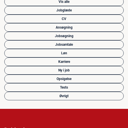
Vis alle
Jobglæde
CV
Ansøgning
Jobsøgning
Jobsamtale
Løn
Karriere
Ny i job
Opsigelse
Tests
Øvrigt