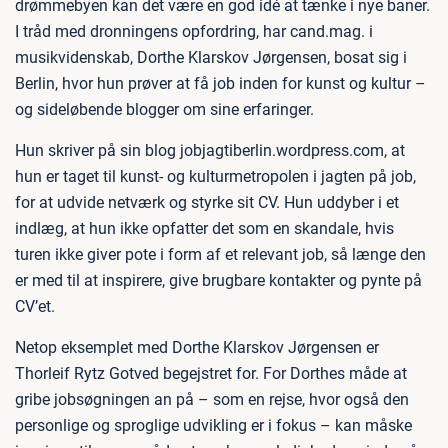
drømmebyen kan det være en god idé at tænke i nye baner.
I tråd med dronningens opfordring, har cand.mag. i
musikvidenskab, Dorthe Klarskov Jørgensen, bosat sig i
Berlin, hvor hun prøver at få job inden for kunst og kultur –
og sideløbende blogger om sine erfaringer.
Hun skriver på sin blog jobjagtiberlin.wordpress.com, at
hun er taget til kunst- og kulturmetropolen i jagten på job,
for at udvide netværk og styrke sit CV. Hun uddyber i et
indlæg, at hun ikke opfatter det som en skandale, hvis
turen ikke giver pote i form af et relevant job, så længe den
er med til at inspirere, give brugbare kontakter og pynte på
CV’et.
Netop eksemplet med Dorthe Klarskov Jørgensen er
Thorleif Rytz Gotved begejstret for. For Dorthes måde at
gribe jobsøgningen an på – som en rejse, hvor også den
personlige og sproglige udvikling er i fokus – kan måske