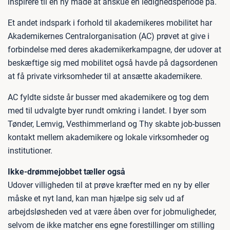
inspirere til en ny måde at anskue en ledighedsperiode på.
Et andet indspark i forhold til akademikeres mobilitet har
Akademikernes Centralorganisation (AC) prøvet at give i
forbindelse med deres akademikerkampagne, der udover at
beskæftige sig med mobilitet også havde på dagsordenen
at få private virksomheder til at ansætte akademikere.
AC fyldte sidste år busser med akademikere og tog dem
med til udvalgte byer rundt omkring i landet. I byer som
Tønder, Lemvig, Vesthimmerland og Thy skabte job-bussen
kontakt mellem akademikere og lokale virksomheder og
institutioner.
Ikke-drømmejobbet tæller også
Udover villigheden til at prøve kræfter med en ny by eller
måske et nyt land, kan man hjælpe sig selv ud af
arbejdsløsheden ved at være åben over for jobmuligheder,
selvom de ikke matcher ens egne forestillinger om stilling