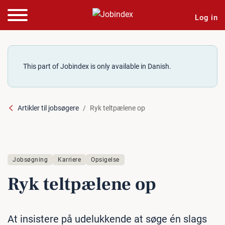
Log in
This part of Jobindex is only available in Danish.
Artikler til jobsøgere
Ryk teltpælene op
Jobsøgning
Karriere
Opsigelse
Ryk telt­pæ­le­ne op
At insistere på udelukkende at søge én slags