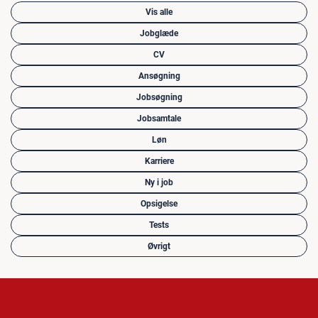
Vis alle
Jobglæde
CV
Ansøgning
Jobsøgning
Jobsamtale
Løn
Karriere
Ny i job
Opsigelse
Tests
Øvrigt