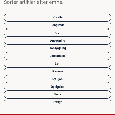
Sorter artikler efter emne.
Vis alle
Jobglæde
CV
Ansøgning
Jobsøgning
Jobsamtale
Løn
Karriere
Ny i job
Opsigelse
Tests
Øvrigt