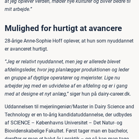
at jeg oplever verden, møder nye kulturer og bliver bedre til
mit arbejde.”
Mulighed for hurtigt at avancere
28-årige Anne-Sophie Hoff oplever, at hun som nyuddannet
er avanceret hurtigt.
”Jeg er relativt nyuddannet, men jeg er allerede blevet
afdelingsleder, hvor jeg planlægger produktionen og leder
en gruppe af dygtige operatører og mejerister. Lige nu
arbejder jeg med en udvidelse af en afdeling og er i gang
med at designe et nyt anlæg,”
siger hun på dairy-career.dk.
Uddannelsen til mejeriingeniør/Master in Dairy Science and
Technology er en to-årig kandidatuddannelse, der udbydes
af SCIENCE – Københavns Universitet – Det Natur- og
Biovidenskabelige Fakultet. Først tager man en bachelor,
derefter er man et halvt år i praktik – og så kan man tage