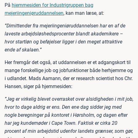
På
hjemmesiden for Industrigruppen bag
mejeriingeniøruddannelsen
, kan man læse, at:
”Dimittender fra mejeriingeniøruddannelsen har en af de
laveste arbejdsløshedsprocenter blandt akademikere –
hvor startløn og beføjelser ligger i den meget attraktive
ende af skalaen.”
Her fremgår det også, at uddannelsen er et adgangskort til
mange forskellige job og jobfunktioner både herhjemme og
i udlandet. Mads Aamann, der er research scientist hos Chr.
Hansen, siger på hjemmesiden:
”Jeg er virkelig blevet overrasket over alsidigheden i mit job,
hvor to dage aldrig er ens. Den ene dag sidder jeg med
nogle beregninger på kontoret i Hørsholm, og dagen efter
har jeg kundemøder i Cape Town. Faktisk er cirka 20
procent af min arbejdstid udenfor landets grænser, som gør,