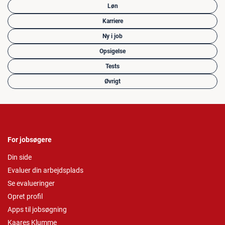
Løn
Karriere
Ny i job
Opsigelse
Tests
Øvrigt
For jobsøgere
Din side
Evaluer din arbejdsplads
Se evalueringer
Opret profil
Apps til jobsøgning
Kaares Klumme