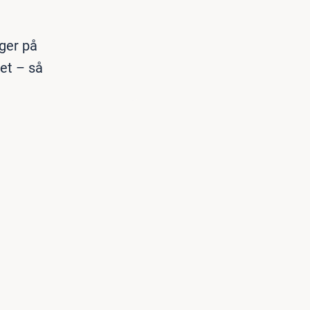
ger på
tet – så