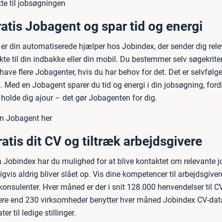
te til jobsøgningen
ratis Jobagent og spar tid og energi
er din automatiserede hjælper hos Jobindex, der sender dig rele
rekte til din indbakke eller din mobil. Du bestemmer selv søgekrite
ave flere Jobagenter, hvis du har behov for det. Det er selvfølge
s. Med en Jobagent sparer du tid og energi i din jobsøgning, ford
t holde dig ajour – det gør Jobagenten for dig.
in Jobagent her
atis dit CV og tiltræk arbejdsgivere
 Jobindex har du mulighed for at blive kontaktet om relevante 
gvis aldrig bliver slået op. Vis dine kompetencer til arbejdsgiver
konsulenter. Hver måned er der i snit 128.000 henvendelser til C
re end 230 virksomheder benytter hver måned Jobindex CV-data
er til ledige stillinger.