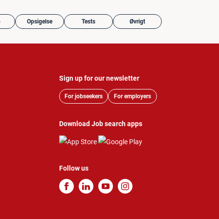
b
Opsigelse
Tests
Øvrigt
Sign up for our newsletter
For jobseekers
For employers
Download Job search apps
Follow us