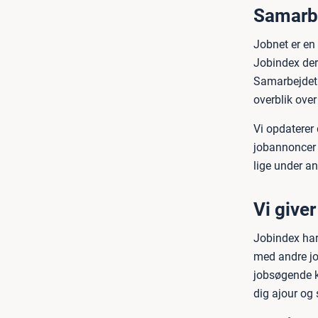
Samarbe
Jobnet er en o
Jobindex der
Samarbejdet 
overblik ove
Vi opdaterer
jobannoncer 
lige under a
Vi give
Jobindex har
med andre jo
jobsøgende k
dig ajour og