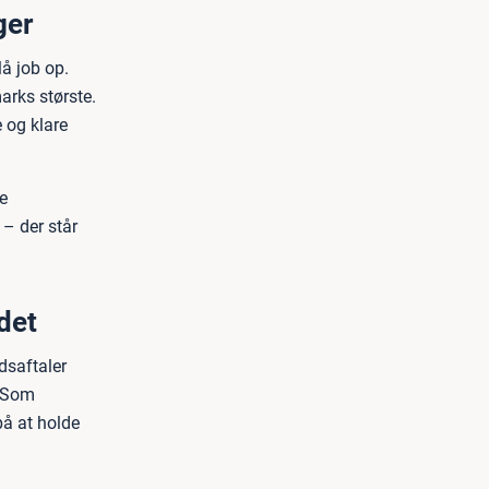
ger
lå job op.
arks største.
 og klare
e
– der står
det
dsaftaler
. Som
på at holde