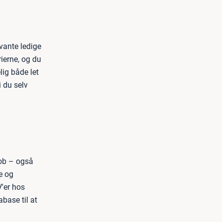
vante ledige
rierne, og du
lig både let
i du selv
job – også
e og
V'er hos
base til at