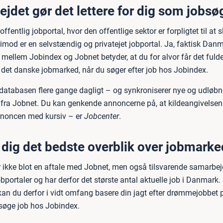
jdet gør det lettere for dig som jobsø
ffentlig jobportal, hvor den offentlige sektor er forpligtet til at s
imod er en selvstændig og privatejet jobportal. Ja, faktisk Danm
mellem Jobindex og Jobnet betyder, at du for alvor får det fulde
r det danske jobmarked, når du søger efter job hos Jobindex.
 databasen flere gange dagligt – og synkroniserer nye og udløbn
fra Jobnet. Du kan genkende annoncerne på, at kildeangivelsen 
nnoncen med kursiv – er
Jobcenter
.
r dig det bedste overblik over jobmarke
 ikke blot en aftale med Jobnet, men også tilsvarende samarbej
bportaler og har derfor det største antal aktuelle job i Danmark
an du derfor i vidt omfang basere din jagt efter drømmejobbet 
 søge job hos Jobindex.