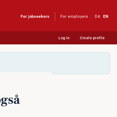
For jobseekers
For employers
DA
EN
Log in
Create profile
også