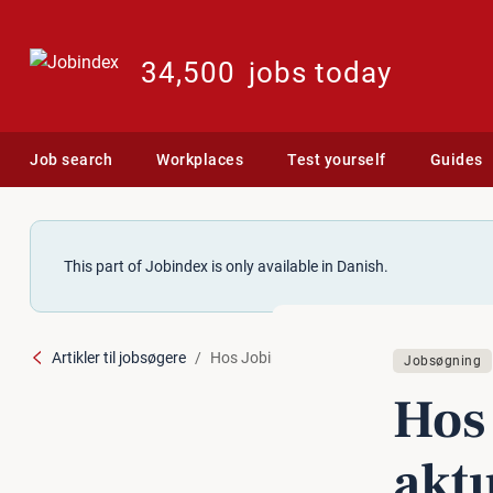
34,500
jobs today
Job search
Workplaces
Test yourself
Guides
This part of Jobindex is only available in Danish.
Artikler til jobsøgere
Hos Jobindex finder du også aktuelle job 
Jobsøgning
Hos
aktu