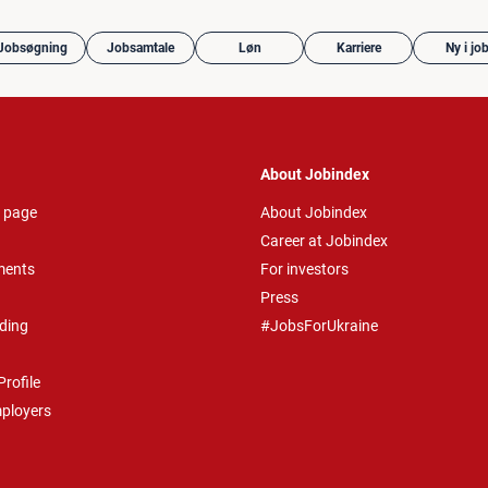
Jobsøgning
Jobsamtale
Løn
Karriere
Ny i jo
About Jobindex
 page
About Jobindex
Career at Jobindex
ments
For investors
Press
ding
#JobsForUkraine
rofile
mployers