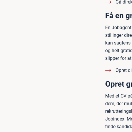
Gå direk
Få en g
En Jobagent 
stillinger di
kan sagtens h
og helt grati
slipper for a
Opret d
Opret gr
Med et CV på
dem, der muli
rekrutterings
Jobindex. Me
finde kandidat