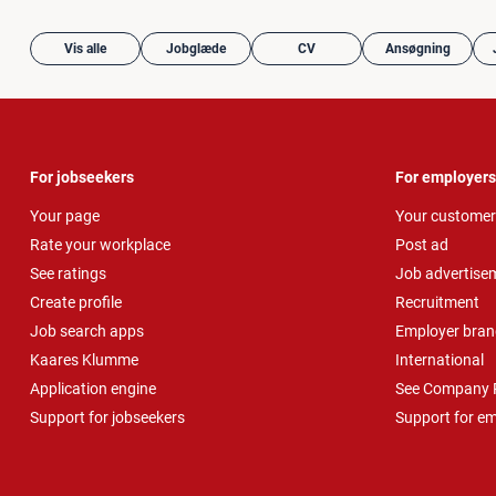
Vis alle
Jobglæde
CV
Ansøgning
For jobseekers
For employers
Your page
Your customer
Rate your workplace
Post ad
See ratings
Job advertise
Create profile
Recruitment
Job search apps
Employer bran
Kaares Klumme
International
Application engine
See Company P
Support for jobseekers
Support for e