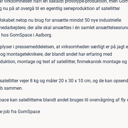
 har virksomheden haft en såkaldt prototype-produktion, men G
g nu på at overgå til en egentlig serieproduktion af satellitter.
elskabet netop nu brug for ansætte mindst 50 nye industrielle
edarbejdere, der alle skal ansættes i én samlet ansættelsesrun
s hos GomSpace i Aalborg.
yser i pressemeddelelsen, at virksomheden særligt er på jagt e
 og montageteknikere, der blandt andet har erfaring med
duktion, montage og test af satellitter, finmekanisk montage og 
tellitter vejer 8 kg og måler 20 x 30 x 10 cm, og de kan opsen
sløb sammen.
ce kan satellitterne blandt andet bruges til overvågning af fly 
ge job fra GomSpace