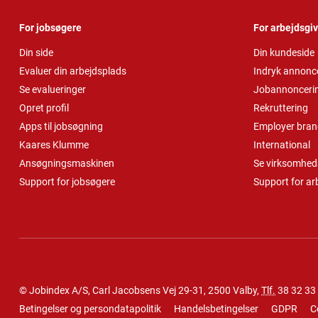
For jobsøgere
For arbejdsgi
Din side
Din kundeside
Evaluer din arbejdsplads
Indryk annonc
Se evalueringer
Jobannonceri
Opret profil
Rekruttering
Apps til jobsøgning
Employer bran
Kaares Klumme
International
Ansøgningsmaskinen
Se virksomheds
Support for jobsøgere
Support for ar
© Jobindex A/S, Carl Jacobsens Vej 29-31, 2500 Valby,
Tlf.
38 32 33
Betingelser og persondatapolitik
Handelsbetingelser
GDPR
C