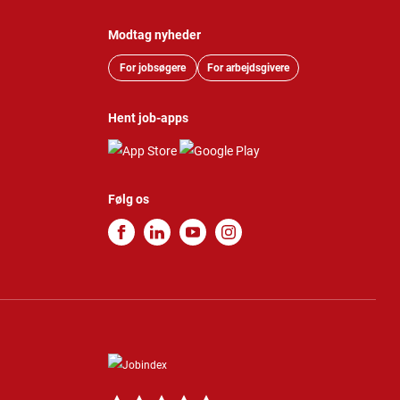
Modtag nyheder
For jobsøgere
For arbejdsgivere
Hent job-apps
Følg os