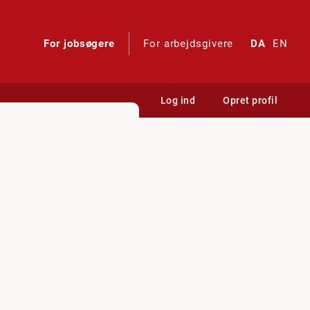
For jobsøgere
For arbejdsgivere
DA
EN
Log ind
Opret profil