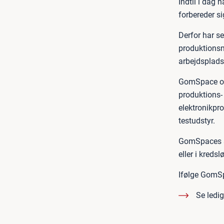
Indtil i dag
forbereder si
Derfor har s
produktionsm
arbejdsplad
GomSpace opl
produktions-
elektronikpro
testudstyr.
GomSpaces sa
eller i kred
Ifølge GomSpa
Se ledi