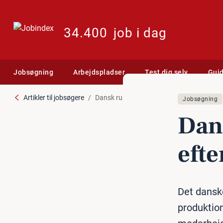
34.400
job i dag
Jobsøgning
Arbejdspladser
Test dig selv
Gui
Artikler til jobsøgere
Dansk rumfirma tørster efter arbejdskraft
Jobsøgning
Dan
efte
Det dansk
produktion