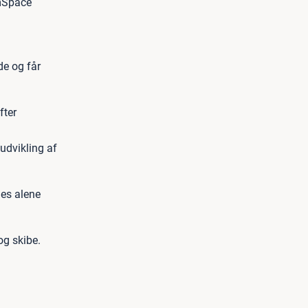
omSpace
de og får
fter
udvikling af
des alene
og skibe.