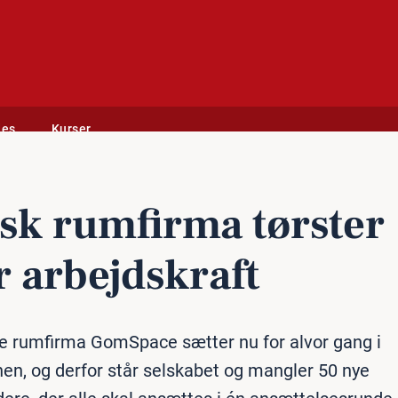
des
Kurser
sk rumfirma tørster
r ar­bejds­kraft
e rumfirma GomSpace sætter nu for alvor gang i
en, og derfor står selskabet og mangler 50 nye