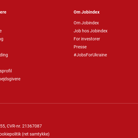
vere
Om Jobindex
Om Jobindex
e
Job hos Jobindex
ng
For investorer
Presse
ding
#JobsForUkraine
profil
bejdsgivere
 55
, CVR-nr. 21367087
ookiepolitik
(
ret samtykke
)