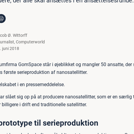
ere, der alle skal ansættes i én ansættelsesrunde.
cob Ø. Wittorff
urnalist
,
Computerworld
. juni 2018
umfirma GomSpace står i øjeblikket og mangler 50 ansatte, der 
s første serieproduktion af nanosatellitter.
elskabet i en pressemeddelelse.
 slået sig op på at producere nanosatellitter, som er en særlig
r billigere i drift end traditionelle satellitter.
prototype til serieproduktion