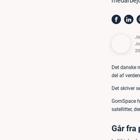
medarbejd
Ja
Jo
20
Det danske r
del af verden
Det skriver s
GomSpace har
satellitter, de
Går fra 