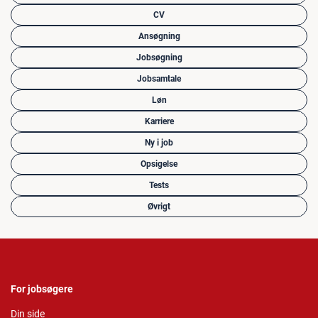
CV
Ansøgning
Jobsøgning
Jobsamtale
Løn
Karriere
Ny i job
Opsigelse
Tests
Øvrigt
For jobsøgere
Din side