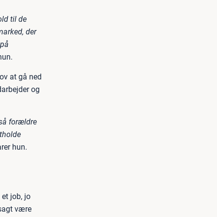
ld til de
marked, der
 på
hun.
lov at gå ned
darbejder og
så forældre
tholde
rer hun.
et job, jo
 sagt være