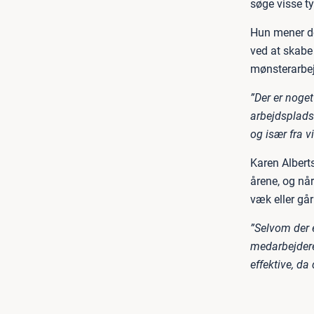
søge visse t
Hun mener do
ved at skabe 
mønsterarbej
”Der er noge
arbejdsplads
og især fra v
Karen Albert
årene, og når
væk eller gå
”Selvom der e
medarbejdere
effektive, da