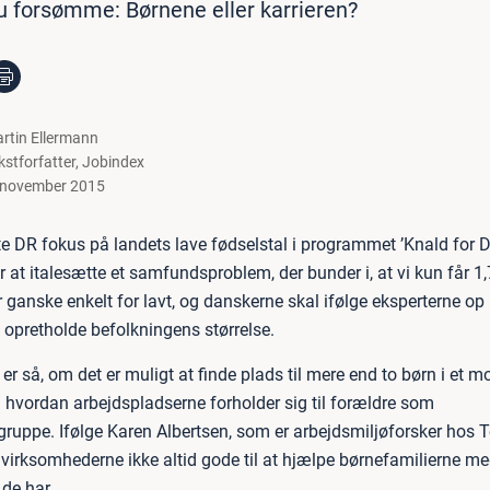
u forsømme: Børnene eller karrieren?
rtin Ellermann
kstforfatter
,
Jobindex
 november 2015
tte DR fokus på landets lave fødselstal i programmet ’Knald for 
at italesætte et samfundsproblem, der bunder i, at vi kun får 1,
er ganske enkelt for lavt, og danskerne skal ifølge eksperterne op
t opretholde befolkningens størrelse.
r så, om det er muligt at finde plads til mere end to børn i et 
g hvordan arbejdspladserne forholder sig til forældre som
ruppe. Ifølge Karen Albertsen, som er arbejdsmiljøforsker hos
r virksomhederne ikke altid gode til at hjælpe børnefamilierne m
 de har.