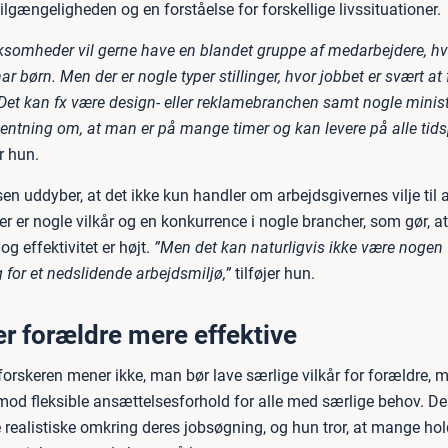
ilgængeligheden og en forståelse for forskellige livssituationer.
irksomheder vil gerne have en blandet gruppe af medarbejdere, h
har børn. Men der er nogle typer stillinger, hvor jobbet er svært a
. Det kan fx være design- eller reklamebranchen samt nogle minist
ventning om, at man er på mange timer og kan levere på alle tids
r hun.
en uddyber, at det ikke kun handler om arbejdsgivernes vilje til a
er er nogle vilkår og en konkurrence i nogle brancher, som gør, a
og effektivitet er højt.
”Men det kan naturligvis ikke være nogen
 for et nedslidende arbejdsmiljø,”
tilføjer hun.
r forældre mere effektive
forskeren mener ikke, man bør lave særlige vilkår for forældre, 
mod fleksible ansættelsesforhold for alle med særlige behov. D
 realistiske omkring deres jobsøgning, og hun tror, at mange hold