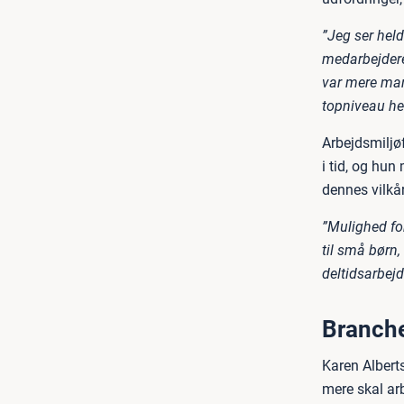
”Jeg ser held
medarbejdere
var mere mang
topniveau hel
Arbejdsmiljøf
i tid, og hun
dennes vilkår
”Mulighed for
til små børn
deltidsarbej
Branche
Karen Alberts
mere skal ar