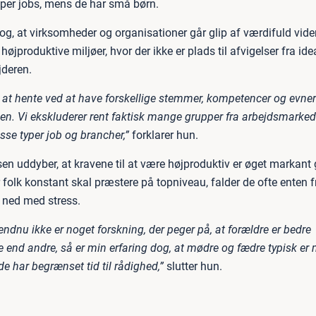
yper jobs, mens de har små børn.
g, at virksomheder og organisationer går glip af værdifuld vide
højproduktive miljøer, hvor der ikke er plads til afvigelser fra id
deren.
t at hente ved at have forskellige stemmer, kompetencer og evne
en. Vi ekskluderer rent faktisk mange grupper fra arbejdsmarked
isse typer job og brancher,”
forklarer hun.
sen uddyber, at kravene til at være højproduktiv er øget markan
 folk konstant skal præstere på topniveau, falder de ofte enten f
r ned med stress.
ndnu ikke er noget forskning, der peger på, at forældre er bedre
 end andre, så er min erfaring dog, at mødre og fædre typisk er
 de har begrænset tid til rådighed,”
slutter hun.