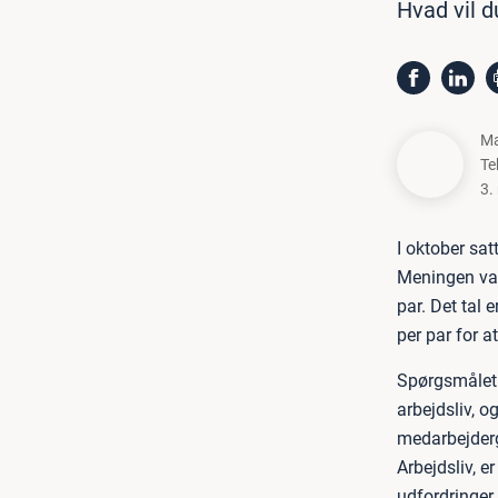
Hvad vil d
Ma
Te
3.
I oktober sa
Meningen var 
par. Det tal 
per par for a
Spørgsmålet e
arbejdsliv, o
medarbejderg
Arbejdsliv, e
udfordringer,