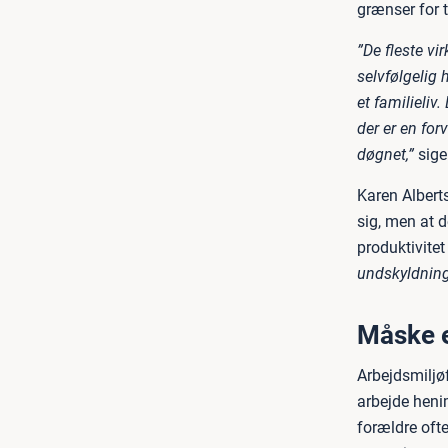
grænser for t
”De fleste v
selvfølgelig 
et familieliv
der er en for
døgnet,”
sige
Karen Alberts
sig, men at d
produktivitet 
undskyldning
Måske e
Arbejdsmiljø
arbejde heni
forældre ofte