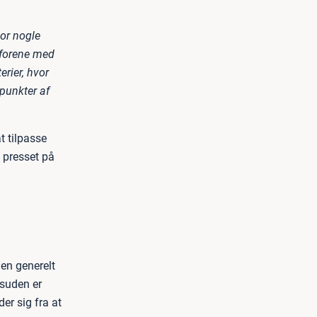
vor nogle
t forene med
erier, hvor
punkter af
t tilpasse
t presset på
men generelt
esuden er
er sig fra at