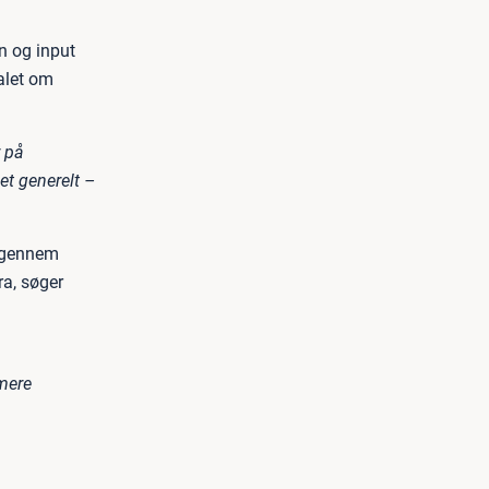
n og input
ealet om
r på
et generelt –
t gennem
ra, søger
 mere