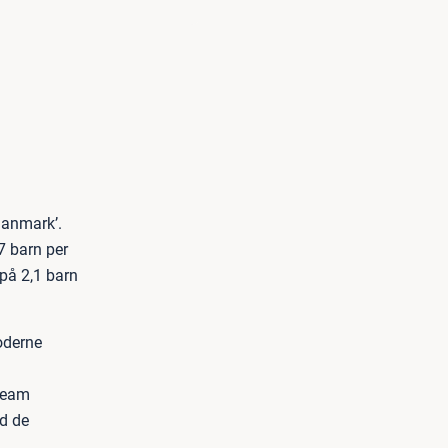
Danmark’.
7 barn per
 på 2,1 barn
moderne
 Team
ed de