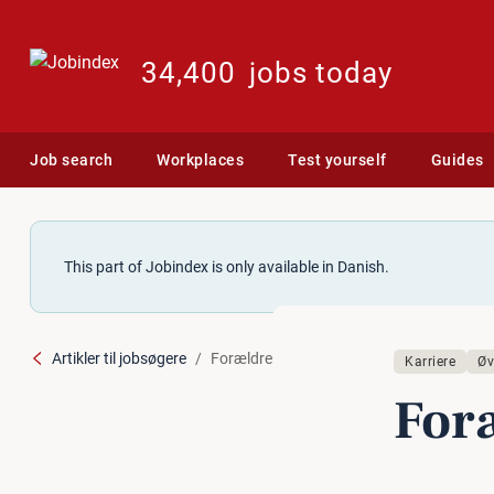
34,400
jobs today
Job search
Workplaces
Test yourself
Guides
This part of Jobindex is only available in Danish.
Artikler til jobsøgere
Forældre på arbejde
Karriere
Øv
For