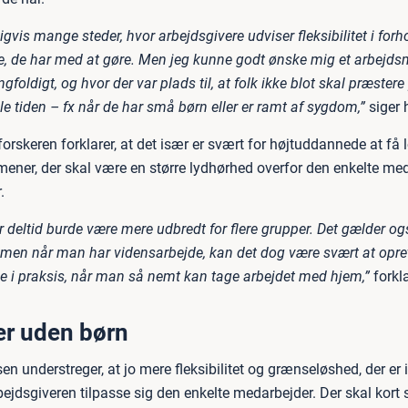
igvis mange steder, hvor arbejdsgivere udviser fleksibilitet i forho
, de har med at gøre. Men jeg kunne godt ønske mig et arbejds
foldigt, og hvor der var plads til, at folk ikke blot skal præstere
e tiden – fx når de har små børn eller er ramt af sygdom,”
siger 
orskeren forklarer, at det især er svært for højtuddannede at få 
 mener, der skal være en større lydhørhed overfor den enkelte me
.
 deltid burde være mere udbredt for flere grupper. Det gælder og
, men når man har vidensarbejde, kan det dog være svært at opre
de i praksis, når man så nemt kan tage arbejdet med hjem,”
forkla
r uden børn
en understreger, at jo mere fleksibilitet og grænseløshed, der er i 
bejdsgiveren tilpasse sig den enkelte medarbejder. Der skal kort