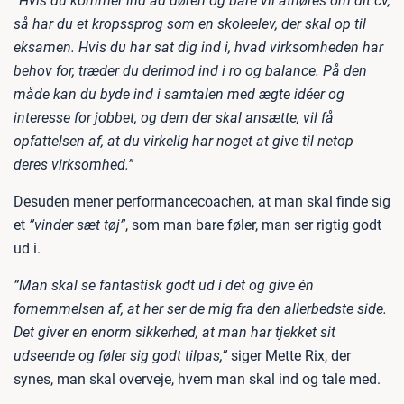
”Hvis du kommer ind ad døren og bare vil afhøres om dit cv,
så har du et kropssprog som en skoleelev, der skal op til
eksamen. Hvis du har sat dig ind i, hvad virksomheden har
behov for, træder du derimod ind i ro og balance. På den
måde kan du byde ind i samtalen med ægte idéer og
interesse for jobbet, og dem der skal ansætte, vil få
opfattelsen af, at du virkelig har noget at give til netop
deres virksomhed.”
Desuden mener performancecoachen, at man skal finde sig
et
”vinder sæt tøj”
, som man bare føler, man ser rigtig godt
ud i.
”Man skal se fantastisk godt ud i det og give én
fornemmelsen af, at her ser de mig fra den allerbedste side.
Det giver en enorm sikkerhed, at man har tjekket sit
udseende og føler sig godt tilpas,”
siger Mette Rix, der
synes, man skal overveje, hvem man skal ind og tale med.