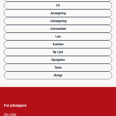
CV
Ansøgning
Jobsøgning
Jobsamtale
Løn
Karriere
Ny i job
Opsigelse
Tests
Øvrigt
For jobsøgere
Din side