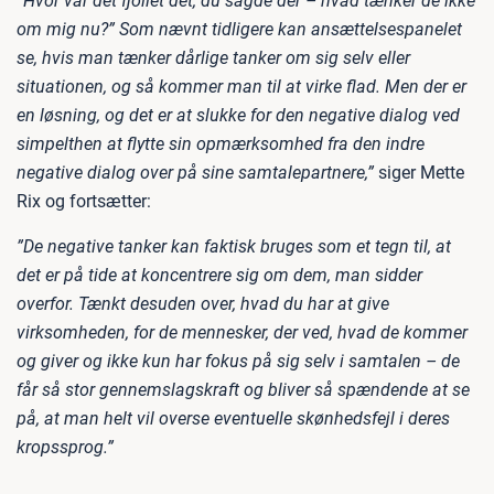
”Hvor var det fjollet det, du sagde der – hvad tænker de ikke
om mig nu?” Som nævnt tidligere kan ansættelsespanelet
se, hvis man tænker dårlige tanker om sig selv eller
situationen, og så kommer man til at virke flad. Men der er
en løsning, og det er at slukke for den negative dialog ved
simpelthen at flytte sin opmærksomhed fra den indre
negative dialog over på sine samtalepartnere,”
siger Mette
Rix og fortsætter:
”De negative tanker kan faktisk bruges som et tegn til, at
det er på tide at koncentrere sig om dem, man sidder
overfor. Tænkt desuden over, hvad du har at give
virksomheden, for de mennesker, der ved, hvad de kommer
og giver og ikke kun har fokus på sig selv i samtalen – de
får så stor gennemslagskraft og bliver så spændende at se
på, at man helt vil overse eventuelle skønhedsfejl i deres
kropssprog.”