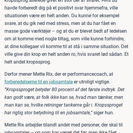
kropssprog allerede givet en stor del af svaret. Hvis du
havde forberedt dig på et positivt svar hjemmefra, ville
situationen være en helt anden. Du kunne for eksempel
svare, at du gik ned med stress, men at du har fået en
masse gode værktøjer – og at du er blevet bedt af ledelsen
om at komme med nogle tiltag, som ville kunne forhindre,
at dine kollegaer vil komme til at stå i samme situation. Det
ville give din krop en helt anden ro, hvis svaret lød sådan. Et
helt andet kropssprog.
Derfor mener Mette Rix, der er performancecoach, at
forberedelserne til en jobsamtale
er utroligt vigtige.
”Kropssproget betyder 80 procent af det første indtryk. Det
kan godt være, at folk ikke kan se, hvad man tænker, men
man kan se, hvilke retninger tankerne går i. Kropssproget
har rigtig stor betydning til en jobsamtale,”
siger hun.
Mette Rix arbejder blandt andet med personer, der skal til
jobsamtaler – og som har været det før, men ikke fået