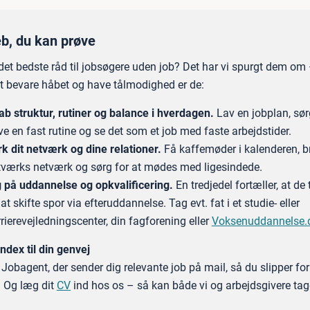
eb, du kan prøve
det bedste råd til jobsøgere uden job? Det har vi spurgt dem om
t bevare håbet og have tålmodighed er de:
ab struktur, rutiner og balance i hverdagen.
Lav en jobplan, sør
e en fast rutine og se det som et job med faste arbejdstider.
rk dit netværk og dine relationer.
Få kaffemøder i kalenderen, br
tværks netværk og sørg for at mødes med ligesindede.
g på uddannelse og opkvalificering.
En tredjedel fortæller, at de
at skifte spor via efteruddannelse. Tag evt. fat i et studie- eller
rierevejledningscenter, din fagforening eller
Voksenuddannelse.
ndex til din genvej
 Jobagent, der sender dig relevante job på mail, så du slipper for
 Og læg dit
CV
ind hos os – så kan både vi og arbejdsgivere tag