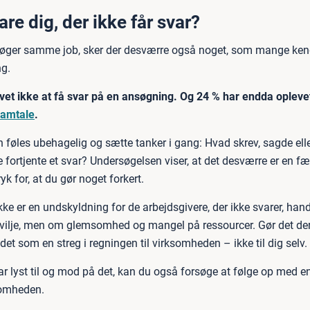
are dig, der ikke får svar?
ger samme job, sker der desværre også noget, som mange kende
ng.
vet ikke at få svar på en ansøgning. Og 24 % har endda oplevet
samtale
.
 føles ubehagelig og sætte tanker i gang: Hvad skrev, sagde elle
e fortjente et svar? Undersøgelsen viser, at det desværre er en fæ
yk for, at du gør noget forkert.
ke er en undskyldning for de arbejdsgivere, der ikke svarer, hand
vilje, men om glemsomhed og mangel på ressourcer. Gør det derf
det som en streg i regningen til virksomheden – ikke til dig selv.
ar lyst til og mod på det, kan du også forsøge at følge op med e
ksomheden.