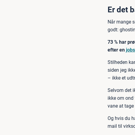
Er det b
Når mange sø
godt: ghosti
73 % har prø
efter en
job
Stilheden kan
siden jeg ikk
– ikke et udtr
Selvom det ik
ikke om ond 
vane at tage 
Og hvis du h
mail til vir