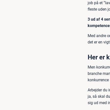
job på et ”la
fleste uden j
3 ud af 4 se
kompetencer.
Med andre ord
det er en vigt
Her er 
Men konkurren
branche man a
konkurrence o
Arbejder du 
ja, så skal d
sig ud med i