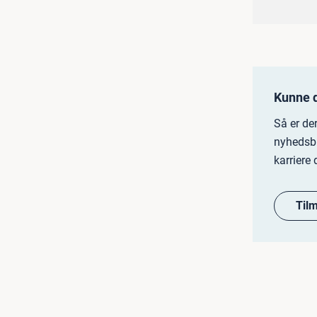
Kunne d
Så er de
nyhedsbr
karriere 
Til