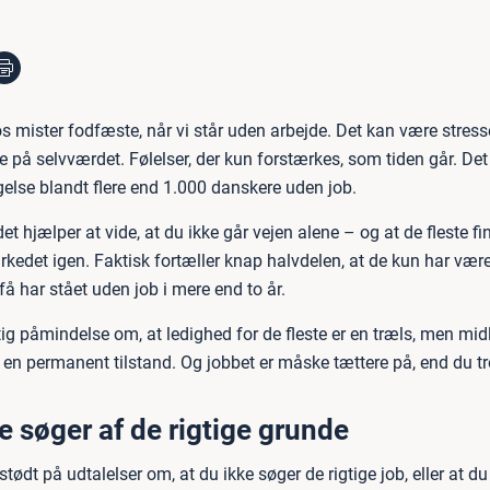
os mister fodfæste, når vi står uden arbejde. Det kan være stres
 på selvværdet. Følelser, der kun forstærkes, som tiden går. Det
else blandt flere end 1.000 danskere uden job.
 hjælper at vide, at du ikke går vejen alene – og at de fleste fi
rkedet igen. Faktisk fortæller knap halvdelen, at de kun har være
å har stået uden job i mere end to år.
tig påmindelse om, at ledighed for de fleste er en træls, men midl
 en permanent tilstand. Og jobbet er måske tættere på, end du tr
te søger af de rigtige grunde
tødt på udtalelser om, at du ikke søger de rigtige job, eller at d