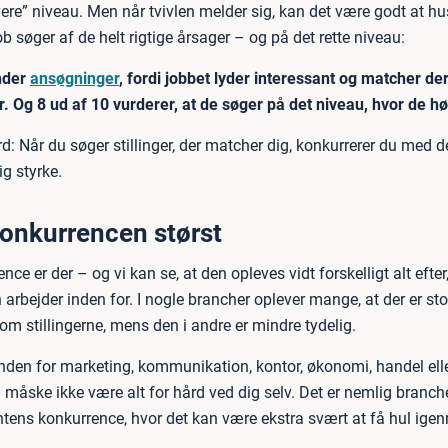
vere” niveau. Men når tvivlen melder sig, kan det være godt at hu
ob søger af de helt rigtige årsager – og på det rette niveau:
nder
ansøgninger
, fordi jobbet lyder interessant og matcher de
 Og 8 ud af 10 vurderer, at de søger på det niveau, hvor de 
: Når du søger stillinger, der matcher dig, konkurrerer du med d
ig styrke.
konkurrencen størst
ce er der – og vi kan se, at den opleves vidt forskelligt alt efter
rbejder inden for. I nogle brancher oplever mange, at der er sto
m stillingerne, mens den i andre er mindre tydelig.
inden for marketing, kommunikation, kontor, økonomi, handel elle
u måske ikke være alt for hård ved dig selv. Det er nemlig brancher
ntens konkurrence, hvor det kan være ekstra svært at få hul ige