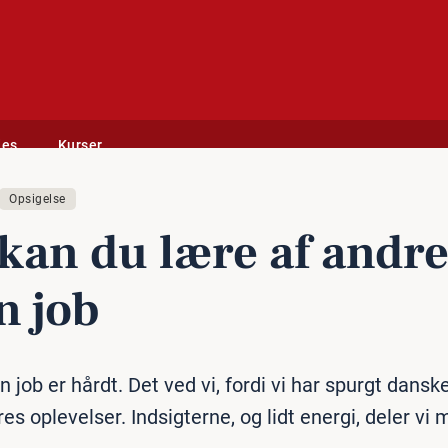
des
Kurser
uden job
Opsigelse
kan du lære af andr
n job
n job er hårdt. Det ved vi, fordi vi har spurgt dans
es oplevelser. Indsigterne, og lidt energi, deler vi 