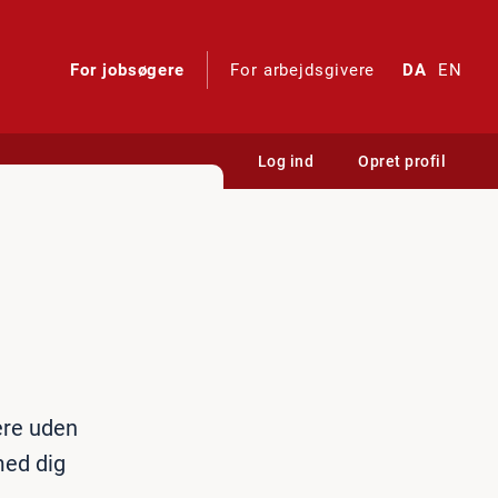
For jobsøgere
For arbejdsgivere
DA
EN
Log ind
Opret profil
e
kere uden
med dig