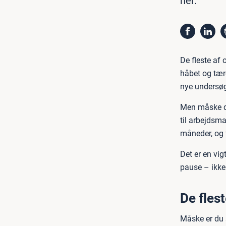
her.
De fleste af 
håbet og tære
nye undersøg
Men måske det
til arbejdsma
måneder, og f
Det er en vig
pause – ikke
De fles
Måske er du s