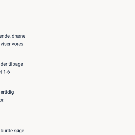
sende, dræne
 viser vores
nder tilbage
t 1-6
ertidig
or.
u burde søge