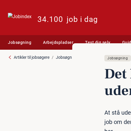
34.100
job i dag
Jobsøgning
Arbejdspladser
Test dig selv
Gui
Artikler til jobsøgere
Jobsøgning
Det kan du lære af andre 
Jobsøgning
Det 
ude
At stå ude
job om der