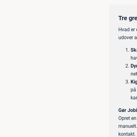
Tre gr
Hvad er 
udover a
Sk
hav
Dy
ne
Ki
på 
kar
Gør Jobi
Opret en
manuelt.
kontakt.