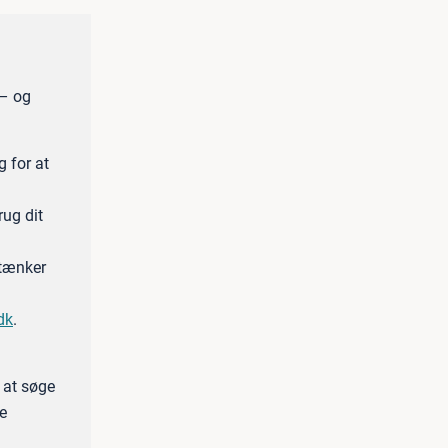
 – og
g for at
ug dit
 tænker
dk
.
 at søge
e