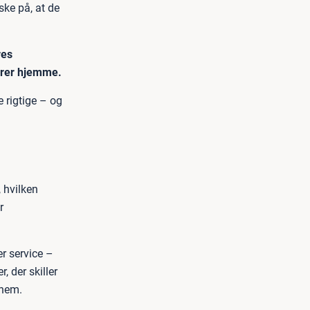
ske på, at de
res
hører hjemme.
e rigtige – og
, hvilken
r
r service –
, der skiller
nnem.