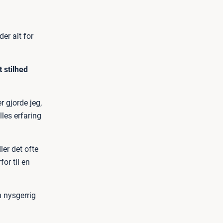
r alt for
 stilhed
r gjorde jeg,
lles erfaring
ler det ofte
or til en
n nysgerrig