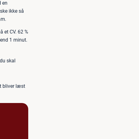
d en
ske ikke så
am.
på et CV. 62 %
 end 1 minut.
 du skal
t bliver læst