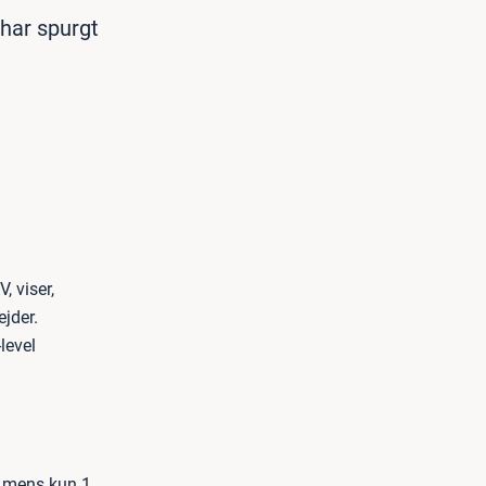
 har spurgt
 viser,
jder.
level
, mens kun 1