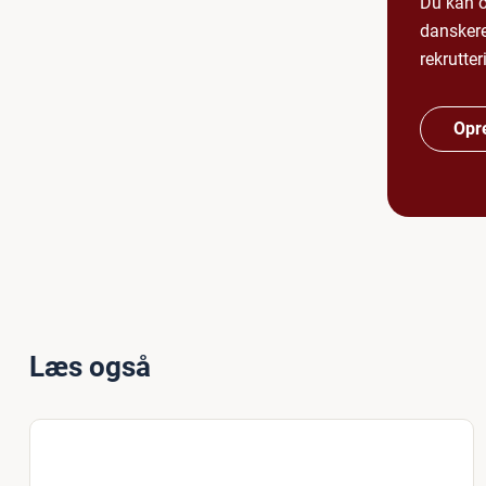
Du kan o
danskere
rekrutte
Opre
Læs også