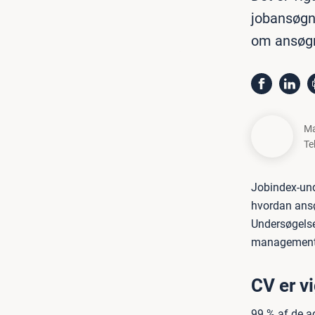
jobansøgni
om ansøgn
Ma
Te
Jobindex-und
hvordan ansø
Undersøgelse
management
CV er v
99 % af de a