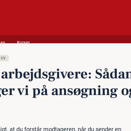
des
Kurser
søgning og CV
CV
ar­bejds­gi­ve­re: Såda
er vi på ansøgning o
tigt, at du forstår modtageren, når du sender en