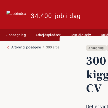
34.400
job i dag
Jobsøgning
Arbejdspladser
Test dig selv
Gui
Artikler til jobsøgere
300 arbejdsgivere: Sådan kigger vi på an
Ansøgning
300 
kigg
CV
Det er vig