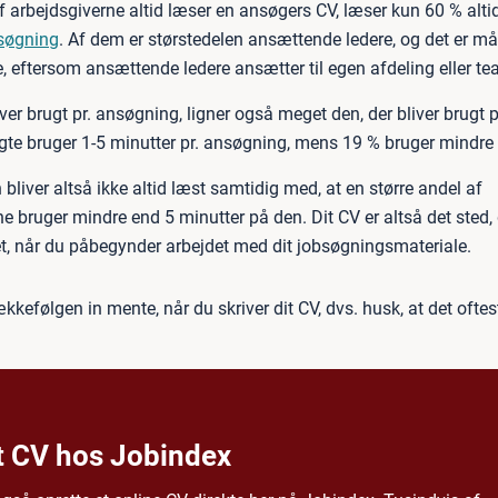
 arbejdsgiverne altid læser en ansøgers CV, læser kun 60 % alti
søgning
. Af dem er størstedelen ansættende ledere, og det er må
, eftersom ansættende ledere ansætter til egen afdeling eller te
iver brugt pr. ansøgning, ligner også meget den, der bliver brugt 
gte bruger 1-5 minutter pr. ansøgning, mens 19 % bruger mindre
liver altså ikke altid læst samtidig med, at en større andel af
e bruger mindre end 5 minutter på den. Dit CV er altså det sted,
t, når du påbegynder arbejdet med dit jobsøgningsmateriale.
kkefølgen in mente, når du skriver dit CV, dvs. husk, at det oftes
t CV hos Jobindex