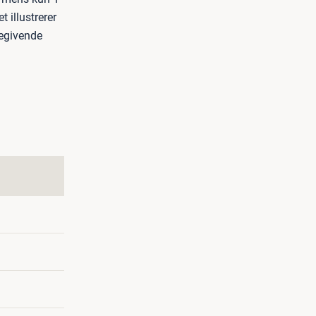
t illustrerer
cegivende