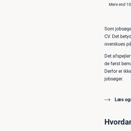
Mere end 10
Som jobsøger 
CV. Det bety
overskues på
Det afspejler
de først bem
Derfor er ikk
jobsøger.
Læs og
Hvordan