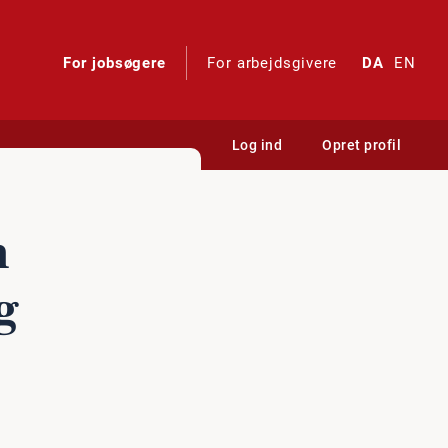
For jobsøgere
For arbejdsgivere
DA
EN
Log ind
Opret profil
n
g