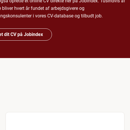
gså oprette et online CV direkte her på Jobindex. Tusindvis af
 bliver hvert år fundet af arbejdsgivere og
ringskonsulenter i vores CV-database og tilbudt job.
t dit CV på Jobindex