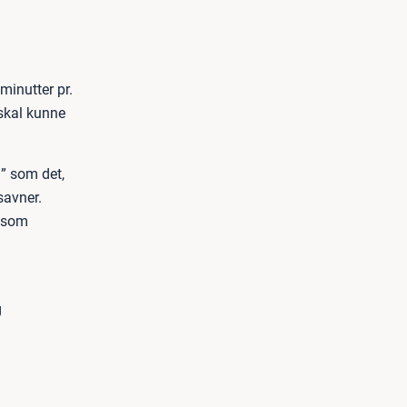
minutter pr.
 skal kunne
g” som det,
savner.
g som
g