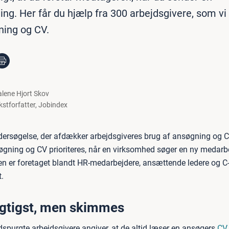
ng. Her får du hjælp fra 300 arbejdsgivere, som vi
ing og CV.
lene Hjort Skov
kstforfatter
,
Jobindex
ersøgelse, der afdækker arbejdsgiveres brug af ansøgning og CV,
gning og CV prioriteres, når en virksomhed søger en ny medarbe
n er foretaget blandt HR-medarbejdere, ansættende ledere og C-
.
igtigst, men skimmes
dspurgte arbejdsgivere angiver, at de altid læser en ansøgers
CV