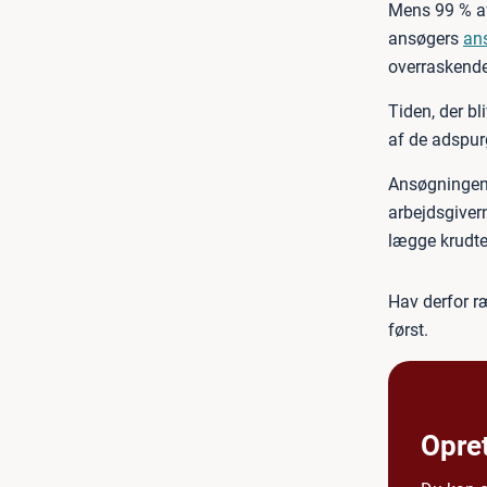
Mens 99 % af
ansøgers
an
overraskende
Tiden, der bl
af de adspur
Ansøgningen b
arbejdsgivern
lægge krudte
Hav derfor ræ
først.
Opre