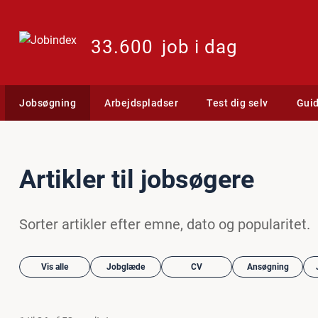
33.600
job i dag
Jobsøgning
Arbejdspladser
Test dig selv
Gui
Artikler til jobsøgere
Sorter artikler efter emne, dato og popularitet.
Vis alle
Jobglæde
CV
Ansøgning