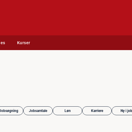
des
Kurser
Jobsøgning
Jobsamtale
Løn
Karriere
Ny i jo