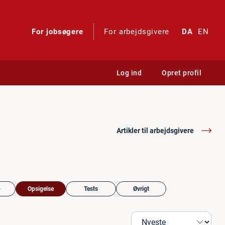
For jobsøgere
For arbejdsgivere
DA
EN
Log ind
Opret profil
Artikler til arbejdsgivere
b
Opsigelse
Tests
Øvrigt