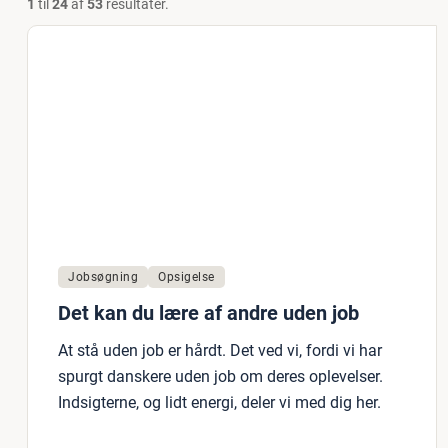
1
til
24
af
53
resultater.
Jobsøgning
Opsigelse
Det kan du lære af andre uden job
At stå uden job er hårdt. Det ved vi, fordi vi har
spurgt danskere uden job om deres oplevelser.
Indsigterne, og lidt energi, deler vi med dig her.