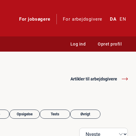
For jobsøgere
For arbejdsgivere
DA
EN
Log ind
Opret profil
Artikler til arbejdsgivere
b
Opsigelse
Tests
Øvrigt