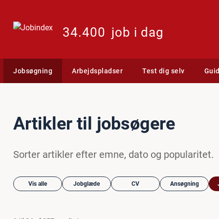
34.400
job i dag
Jobsøgning
Arbejdspladser
Test dig selv
Gui
Artikler til jobsøgere
Sorter artikler efter emne, dato og popularitet.
Vis alle
Jobglæde
CV
Ansøgning