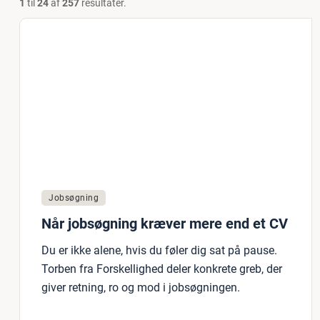
1
til
24
af
257
resultater.
Jobsøgning
Når jobsøgning kræver mere end et CV
Du er ikke alene, hvis du føler dig sat på pause.
Torben fra Forskellighed deler konkrete greb, der
giver retning, ro og mod i jobsøgningen.