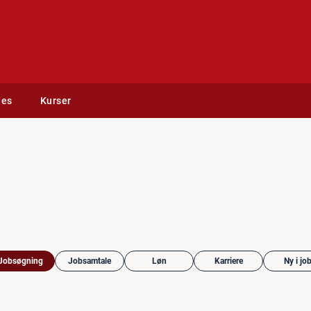
des
Kurser
Jobsøgning
Jobsamtale
Løn
Karriere
Ny i jo