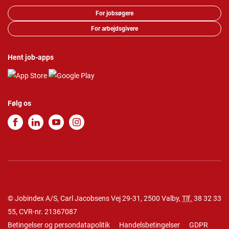
For jobsøgere
For arbejdsgivere
Hent job-apps
Følg os
© Jobindex A/S, Carl Jacobsens Vej 29-31, 2500 Valby,
Tlf.
38 32 33
55
, CVR-nr. 21367087
Betingelser og persondatapolitik
Handelsbetingelser
GDPR