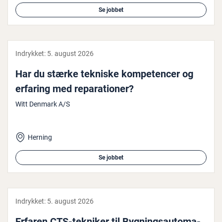
Se jobbet
Indrykket:
5. august 2026
Har du stærke tekniske kom­pe­ten­cer og
erfaring med re­pa­ra­tio­ner?
Witt Denmark A/S
Herning
Se jobbet
Indrykket:
5. august 2026
Erfaren CTS-tekniker til Byg­nings­au­to­ma­