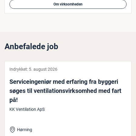
Om virksomheden
Anbefalede job
Indrykket:
5. august 2026
Ser­vi­ce­in­ge­ni­ør med erfaring fra byggeri
søges til ven­ti­la­tions­virk­som­hed med fart
på!
KK Ventilation ApS
Hørning