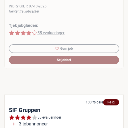
INDRYKKET:
07-10-2025
Hentet fra Jobcenter
Tjek jobglæden:
4 af 5 stjerner
55 evalueringer
Gem job
Se jobbet
103 følgere
Følg
SIF Gruppen
55 evalueringer
3 jobannoncer