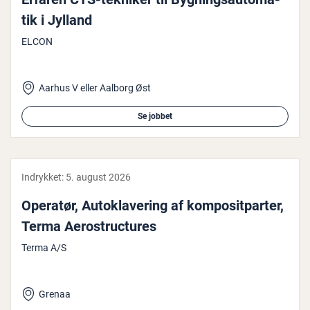
tik i Jylland
ELCON
Aarhus V eller Aalborg Øst
Se jobbet
Indrykket:
5. august 2026
Operatør, Au­tokla­ve­ring af kom­po­sit­par­ter,
Terma Aero­struc­tu­res
Terma A/S
Grenaa