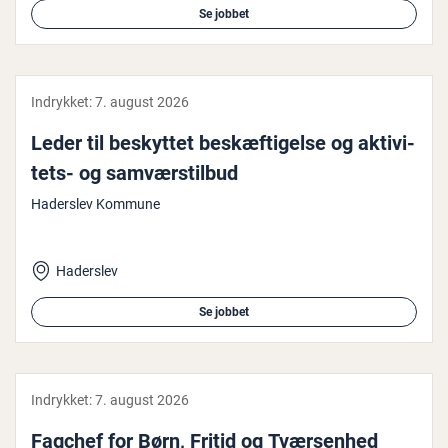
Se jobbet
Indrykket:
7. august 2026
Leder til beskyttet be­skæf­ti­gel­se og ak­ti­vi­
tets- og samvær­stil­bud
Haderslev Kommune
Haderslev
Se jobbet
Indrykket:
7. august 2026
Fagchef for Børn, Fritid og Tvær­sen­hed