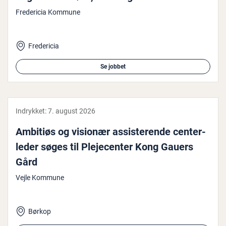
Fredericia Kommune
Fredericia
Se jobbet
Indrykket:
7. august 2026
Ambitiøs og visionær as­si­ste­ren­de cen­ter­
le­der søges til Ple­je­cen­ter Kong Gauers
Gård
Vejle Kommune
Børkop