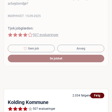
arbejdsmiljø?
INDRYKKET:
15-09-2025
Tjek jobglæden:
4 af 5 stjerner
507 evalueringer
Gem job
Ansøg
Se jobbet
2.034 følgere
Følg
Kolding Kommune
507 evalueringer