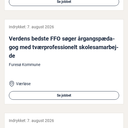
Se jobbet
Indrykket:
7. august 2026
Verdens bedste FFO søger år­gangs­pæ­da­
gog med tvær­pro­fes­sio­nelt sko­le­sam­ar­bej­
de
Furesø Kommune
Værløse
Se jobbet
Indrykket:
7. august 2026