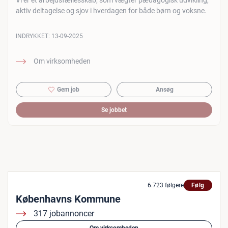
Vi er et arbejdsfællesskab, som vægter pædagogisk udvikling,
aktiv deltagelse og sjov i hverdagen for både børn og voksne.
INDRYKKET:
13-09-2025
Om virksomheden
Gem job
Ansøg
Se jobbet
6.723 følgere
Følg
Københavns Kommune
317 jobannoncer