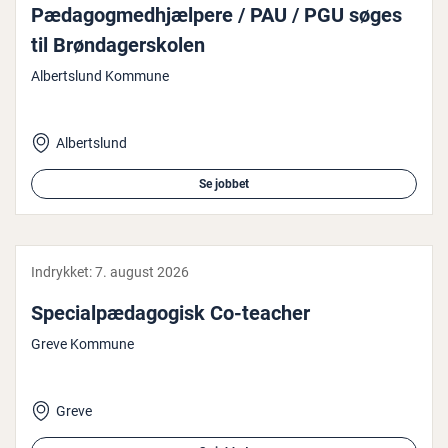
Pæ­da­gog­med­hjæl­pe­re / PAU / PGU søges
til Brøn­da­ger­sko­len
Albertslund Kommune
Albertslund
Se jobbet
Indrykket:
7. august 2026
Spe­ci­al­pæ­da­go­gisk Co-teacher
Greve Kommune
Greve