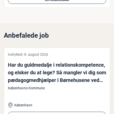
Om virksomheden
Anbefalede job
Indrykket:
8. august 2026
Har du guld­me­dal­je i re­la­tions­kom­pe­ten­ce,
og elsker du at lege? Så mangler vi dig som
pæ­da­gog­med­hjæl­per i Bør­ne­hu­se­ne ved
Skoven
Københavns Kommune
København