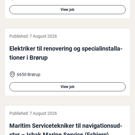
View job
Published:
7 August 2026
Elektriker til ren­ov­er­ing og spe­cial­in­stall­a­
tion­er i Brørup
6650 Brørup
View job
Published:
7 August 2026
Maritim Ser­viceteknik­er til nav­ig­a­tion­sud­
styr – Isbak Marine Service (Esbjerg)