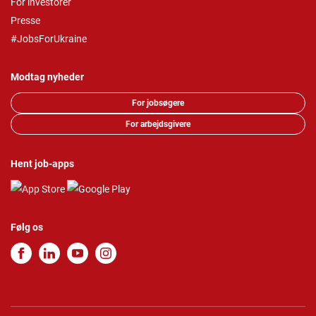
For investorer
Presse
#JobsForUkraine
Modtag nyheder
For jobsøgere
For arbejdsgivere
Hent job-apps
Følg os