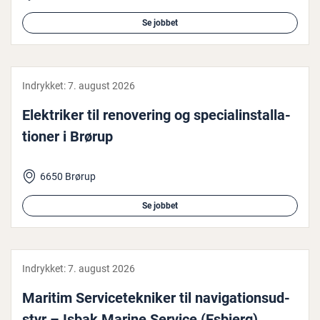
Se jobbet
Indrykket:
7. august 2026
Elek­tri­ker til renove­ring og spe­ci­al­in­stal­la­
tio­ner i Brørup
6650 Brørup
Se jobbet
Indrykket:
7. august 2026
Maritim Ser­vi­ce­tek­ni­ker til navi­ga­tions­ud­
styr – Isbak Marine Service (Esbjerg)