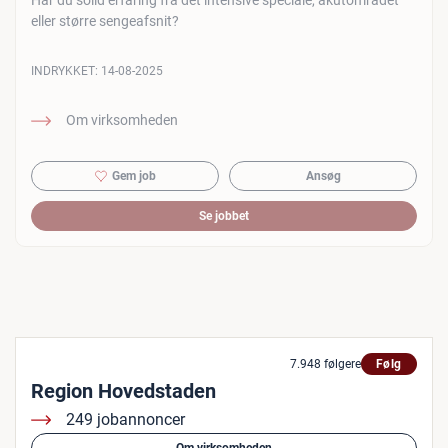
Har du solid erfaring fra det intensive speciale, akutområdet
eller større sengeafsnit?
INDRYKKET:
14-08-2025
Om virksomheden
Gem job
Ansøg
Se jobbet
7.948 følgere
Følg
Region Hovedstaden
249 jobannoncer