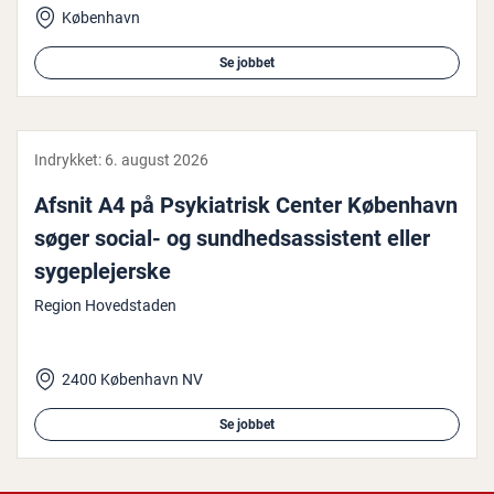
København
Se jobbet
Indrykket:
6. august 2026
Afsnit A4 på Psy­ki­a­trisk Center København
søger social- og sund­heds­as­si­stent eller
sy­geple­jer­ske
Region Hovedstaden
2400 København NV
Se jobbet