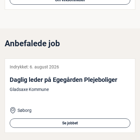
Om virksomheden
Anbefalede job
Indrykket:
6. august 2026
Daglig leder på Egegården Ple­je­bo­li­ger
Gladsaxe Kommune
Søborg
Se jobbet