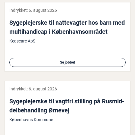
Indrykket:
6. august 2026
Sy­geple­jer­ske til nat­te­vag­ter hos barn med
mul­ti­han­di­cap i Kø­ben­havns­om­rå­det
Keascare ApS
Se jobbet
Indrykket:
6. august 2026
Sy­geple­jer­ske til vagtfri stilling på Rus­mid­
del­be­hand­ling Ørnevej
Københavns Kommune