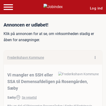
Log ind
Jobannonce: Vi mangler en
Annoncen er udløbet!
Klik på annoncen for at se, om virksomheden stadig er
åben for ansøgninger.
Frederikshavn Kommune
Vi mangler en SSH eller
SSA til Demensafdeligen på Rosengården,
Sæby
Sæby
Se rejsetid