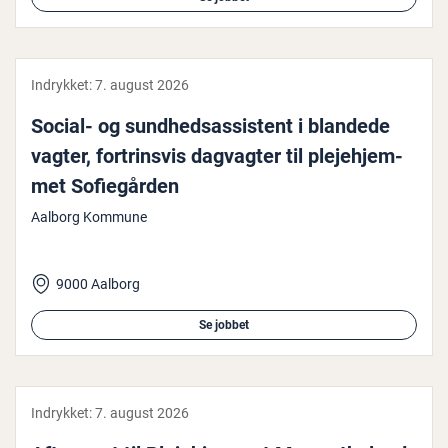
Indrykket:
7. august 2026
Social- og sund­heds­as­si­stent i blandede
vagter, for­trins­vis dagvagter til ple­je­hjem­
met So­fie­går­den
Aalborg Kommune
9000 Aalborg
Se jobbet
Indrykket:
7. august 2026