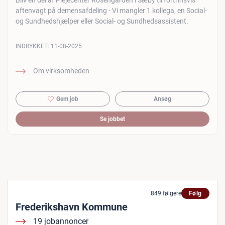
Bliv en del af Plejecenter Rosengården i Sæby til fortrinsvis
aftenvagt på demensafdeling - Vi mangler 1 kollega, en Social-
og Sundhedshjælper eller Social- og Sundhedsassistent.
INDRYKKET:
11-08-2025
Om virksomheden
Gem job
Ansøg
Se jobbet
849 følgere
Følg
Frederikshavn Kommune
19 jobannoncer