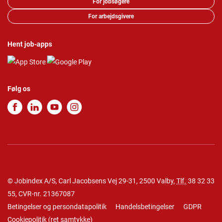
For jobsøgere
For arbejdsgivere
Hent job-apps
Følg os
© Jobindex A/S, Carl Jacobsens Vej 29-31, 2500 Valby,
Tlf.
38 32 33
55
, CVR-nr. 21367087
Betingelser og persondatapolitik
Handelsbetingelser
GDPR
Cookiepolitik
(
ret samtykke
)