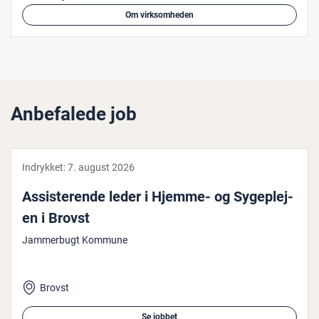
Om virksomheden
Anbefalede job
Indrykket:
7. august 2026
As­si­ste­ren­de leder i Hjemme- og Sy­geplej­
en i Brovst
Jammerbugt Kommune
Brovst
Se jobbet