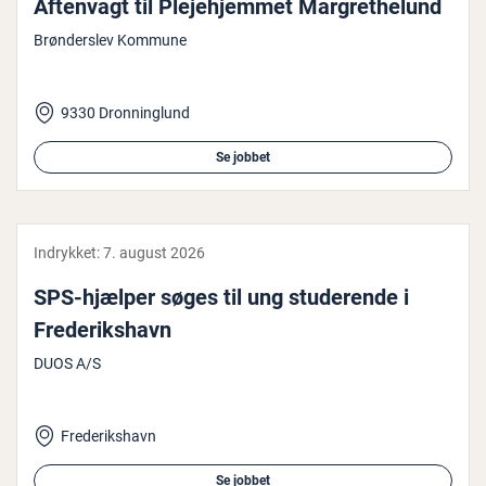
Aftenvagt til Ple­je­hjem­met Mar­gret­he­lund
Brønderslev Kommune
9330 Dronninglund
Se jobbet
Indrykket:
7. august 2026
SPS-hjælper søges til ung stu­de­ren­de i
Fre­de­riks­havn
DUOS A/S
Frederikshavn
Se jobbet