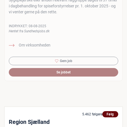
Sygeplejerske eller anden relevant faggruppe søges til 37 timer
i dagbehandling for spiseforstyrrelser pr. 1. oktober 2025 - og
vi venter gerne på den rette.
INDRYKKET:
08-08-2025
Hentet fra Sundhedsjobs.dk
Om virksomheden
Gem job
Se jobbet
5.462 følgere
Følg
Region Sjælland