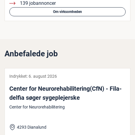
139 jobannoncer
Om virksomheden
Anbefalede job
Indrykket:
6. august 2026
Center for Neu­r­ore­ha­bi­li­te­ring(CfN) - Fila­
del­fia søger sy­geple­jer­ske
Center for Neurorehabilitering
4293 Dianalund