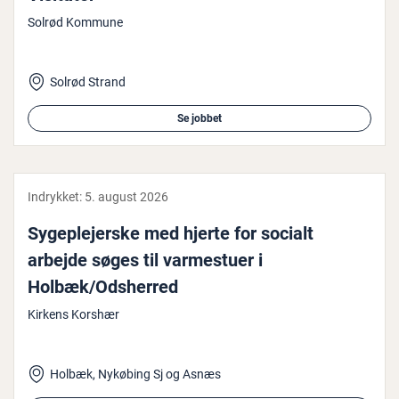
Solrød Kommune
Solrød Strand
Se jobbet
Indrykket:
5. august 2026
Sy­geple­jer­ske med hjerte for socialt
arbejde søges til var­mestu­er i
Holbæk/Odsherred
Kirkens Korshær
Holbæk, Nykøbing Sj og Asnæs