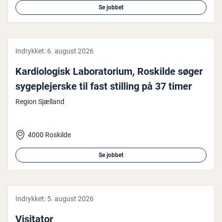
Se jobbet
Indrykket:
6. august 2026
Kar­di­o­lo­gisk La­bo­ra­to­ri­um, Roskilde søger
sy­geple­jer­ske til fast stilling på 37 timer
Region Sjælland
4000 Roskilde
Se jobbet
Indrykket:
5. august 2026
Visitator