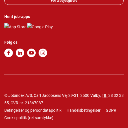
For arbejdsgivere
Hent job-apps
Følg os
© Jobindex A/S, Carl Jacobsens Vej 29-31, 2500 Valby,
Tlf.
38 32 33
55
, CVR-nr. 21367087
Betingelser og persondatapolitik
Handelsbetingelser
GDPR
Cookiepolitik
(
ret samtykke
)