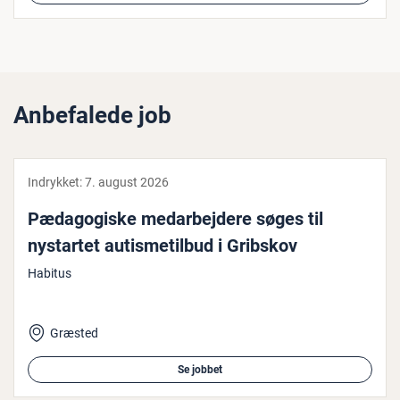
Anbefalede job
Indrykket:
7. august 2026
Pæ­da­go­gi­ske me­d­ar­bej­de­re søges til
nystartet au­tis­me­til­bud i Gribskov
Habitus
Græsted
Se jobbet