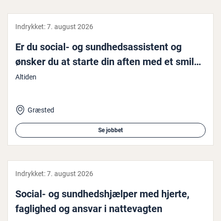
Indrykket:
7. august 2026
Er du social- og sund­heds­as­si­stent og
ønsker du at starte din aften med et smil…
Altiden
Græsted
Se jobbet
Indrykket:
7. august 2026
Social- og sund­heds­hjæl­per med hjerte,
faglighed og ansvar i nat­te­vag­ten