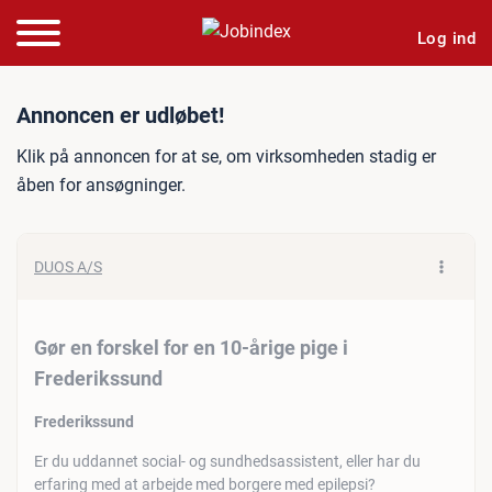
Log ind
Jobannonce: Gør en forskel
Annoncen er udløbet!
Klik på annoncen for at se, om virksomheden stadig er
åben for ansøgninger.
DUOS A/S
Gør en forskel for en 10-årige pige i
Frederikssund
Frederikssund
Er du uddannet social- og sundhedsassistent, eller har du
erfaring med at arbejde med borgere med epilepsi?