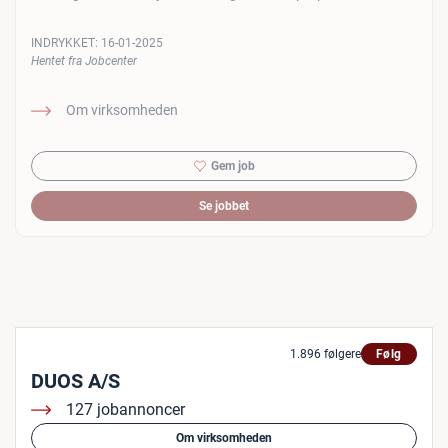
INDRYKKET:
16-01-2025
Hentet fra Jobcenter
Om virksomheden
Gem job
Se jobbet
1.896 følgere
Følg
DUOS A/S
127 jobannoncer
Om virksomheden