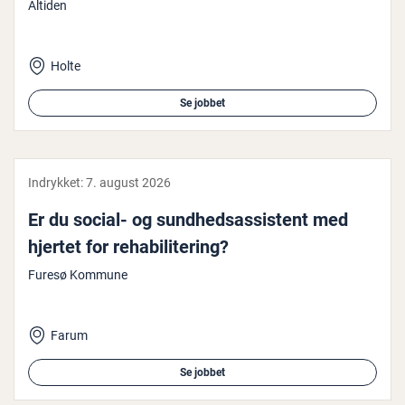
Altiden
Holte
Se jobbet
Indrykket:
7. august 2026
Er du social- og sund­heds­as­si­stent med
hjertet for re­ha­bi­li­te­ring?
Furesø Kommune
Farum
Se jobbet