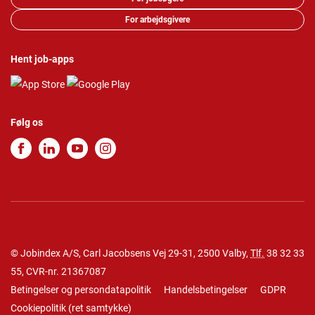
For arbejdsgivere
Hent job-apps
Følg os
© Jobindex A/S, Carl Jacobsens Vej 29-31, 2500 Valby,
Tlf.
38 32 33
55
, CVR-nr. 21367087
Betingelser og persondatapolitik
Handelsbetingelser
GDPR
Cookiepolitik
(
ret samtykke
)