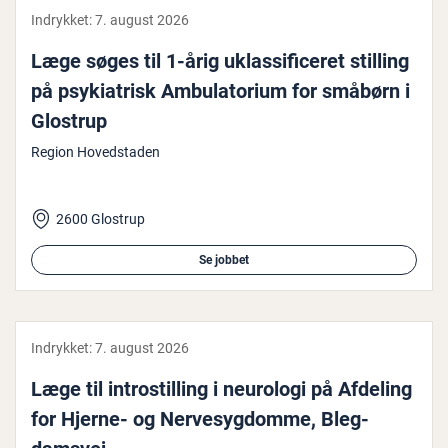
Indrykket:
7. august 2026
Læge søges til 1-årig uklas­si­fi­ce­ret stilling
på psy­ki­a­trisk Am­bu­la­to­ri­um for småbørn i
Glostrup
Region Hovedstaden
2600 Glostrup
Se jobbet
Indrykket:
7. august 2026
Læge til in­trostil­ling i neurologi på Afdeling
for Hjerne- og Ner­ve­syg­dom­me, Bleg­