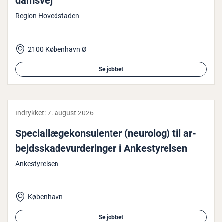
dams­vej
Region Hovedstaden
2100 København Ø
Se jobbet
Indrykket:
7. august 2026
Spe­ci­al­læge­kon­su­len­ter (neurolog) til ar­
bejds­ska­de­vur­de­rin­ger i An­ke­sty­rel­sen
Ankestyrelsen
København
Se jobbet