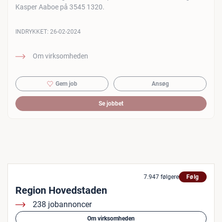
Kasper Aaboe på 3545 1320.
INDRYKKET:
26-02-2024
Om virksomheden
Gem job
Ansøg
Se jobbet
7.947 følgere
Følg
Region Hovedstaden
238 jobannoncer
Om virksomheden