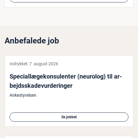
Anbefalede job
Indrykket:
7. august 2026
Spe­ci­al­læge­kon­su­len­ter (neurolog) til ar­
bejds­ska­de­vur­de­rin­ger
Ankestyrelsen
Se jobbet