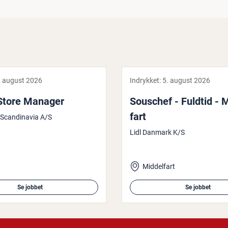
. august 2026
Indrykket:
5. august 2026
Store Manager
Souschef - Fuldtid - M
fart
Scandinavia A/S
Lidl Danmark K/S
Middelfart
Se jobbet
Se jobbet