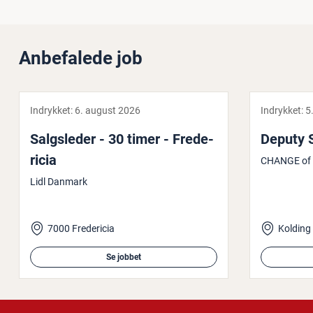
Anbefalede job
Indrykket:
6. august 2026
Indrykket:
5
Salgs­le­der - 30 timer - Fre­de­
Deputy 
ri­cia
CHANGE of 
Lidl Danmark
7000 Fredericia
Kolding
Se jobbet