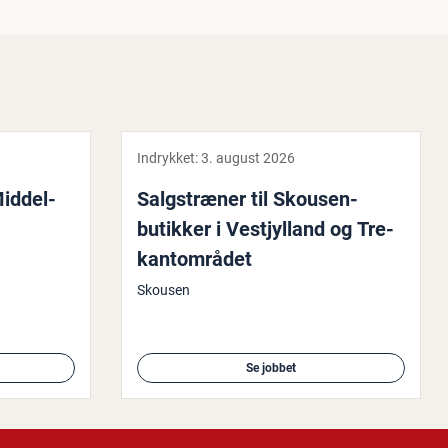
Indrykket:
3. august 2026
id­del­
Salgstræ­ner til Skousen-
butikker i Ve­stjyl­land og Tre­
kan­t­om­rå­det
Skousen
Se jobbet