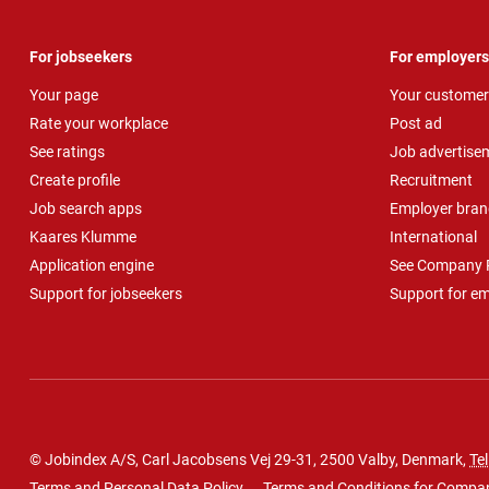
For jobseekers
For employers
Your page
Your customer
Rate your workplace
Post ad
See ratings
Job advertise
Create profile
Recruitment
Job search apps
Employer bran
Kaares Klumme
International
Application engine
See Company P
Support for jobseekers
Support for e
© Jobindex A/S, Carl Jacobsens Vej 29-31, 2500 Valby, Denmark,
Tel
Terms and Personal Data Policy
Terms and Conditions for Compa