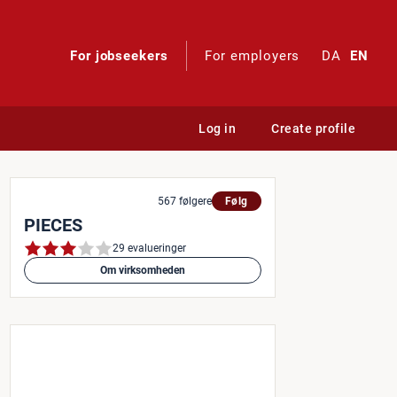
For jobseekers
For employers
DA
EN
Log in
Create profile
Store Manager
567 følgere
Følg
PIECES
29 evalueringer
Om virksomheden