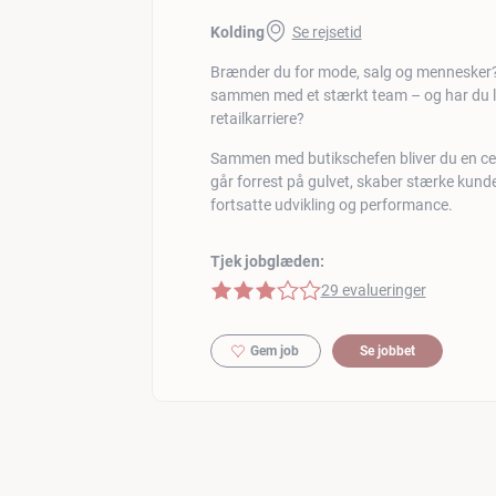
Kolding
Se rejsetid
Brænder du for mode, salg og mennesker? 
sammen med et stærkt team – og har du lyst
retailkarriere?
Sammen med butikschefen bliver du en centr
går forrest på gulvet, skaber stærke kunde
fortsatte udvikling og performance.
Tjek jobglæden:
3 af 5 stjerner
29 evalueringer
Gem job
Se jobbet