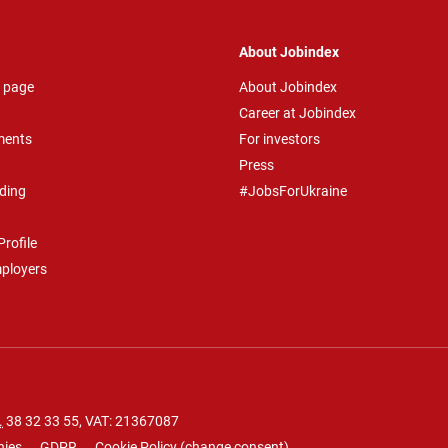
About Jobindex
 page
About Jobindex
Career at Jobindex
ments
For investors
Press
ding
#JobsForUkraine
rofile
mployers
.
38 32 33 55
, VAT: 21367087
nies
GDPR
Cookie Policy
(
change consent
)