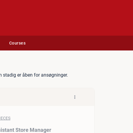
Courses
ng Storcenter - Assistant 
 stadig er åben for ansøgninger.
sistant Store Manager