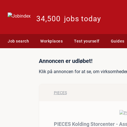
34,500
jobs today
Job search
Workplaces
Test yourself
Guides
Jobannonce: PIECES Koldi
Annoncen er udløbet!
Klik på annoncen for at se, om virksomheden
PIECES
PIECES Kolding Storcenter - As