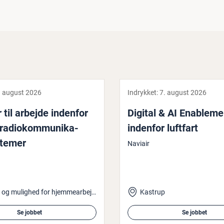
. august 2026
Indrykket:
7. august 2026
 til arbejde indenfor
Digital & AI Enab­le­m
ra­di­okom­mu­ni­ka­
indenfor luftfart
ste­mer
Naviair
Kastrup og mulighed for hjemmearbejde
Kastrup
Se jobbet
Se jobbet