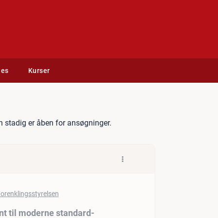
des
Kurser
enteringskonsulent til mo
 stadig er åben for ansøgninger.
 til moderne standard-