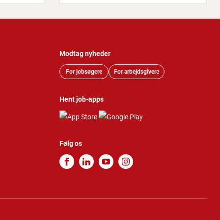
Modtag nyheder
For jobsøgere
For arbejdsgivere
Hent job-apps
Følg os