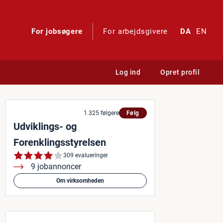
For jobsøgere
For arbejdsgivere
DA
EN
Log ind
Opret profil
derne standard-sagsbehand
1.325 følgere
Følg
Udviklings- og
Forenklingsstyrelsen
309 evalueringer
9 jobannoncer
Om virksomheden