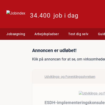
34.400
job i dag
Jobsøgning
Arbejdspladser
Test dig selv
Gui
Jobannonce: ESDH-implem
Annoncen er udløbet!
Klik på annoncen for at se, om virksomheden
Udviklings- og Forenklingsstyrelsen
ESDH-implementeringskonsulent