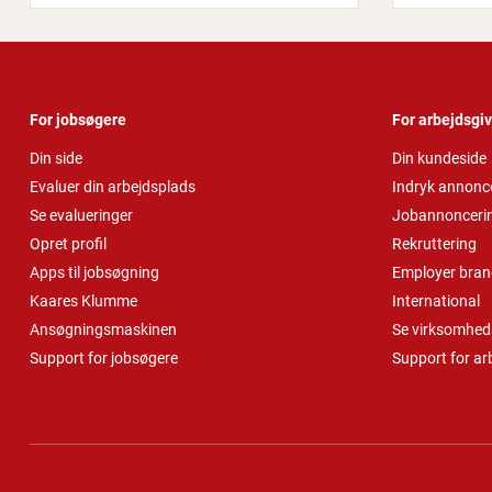
For jobsøgere
For arbejdsgi
Din side
Din kundeside
Evaluer din arbejdsplads
Indryk annonc
Se evalueringer
Jobannonceri
Opret profil
Rekruttering
Apps til jobsøgning
Employer bran
Kaares Klumme
International
Ansøgningsmaskinen
Se virksomheds
Support for jobsøgere
Support for ar