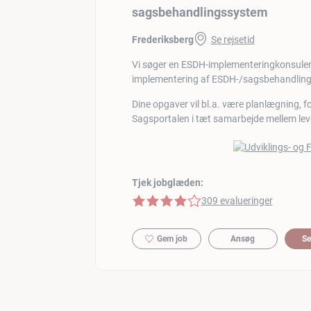
sagsbehandlingssystem
Frederiksberg
Se rejsetid
Vi søger en ESDH-implementeringkonsulent
implementering af ESDH-/sagsbehandlings
Dine opgaver vil bl.a. være planlægning, f
Sagsportalen i tæt samarbejde mellem leve
Tjek jobglæden:
4 af 5 stjerner
309 evalueringer
Gem job
Ansøg
Se