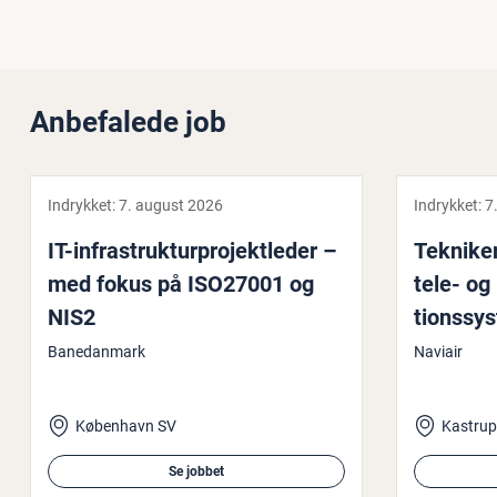
Anbefalede job
Indrykket:
7. august 2026
Indrykket:
7
IT-in­fra­struk­tur­pro­jekt­le­der –
Tekniker
med fokus på ISO27001 og
tele- og 
NIS2
tions­sy­
Banedanmark
Naviair
København SV
Se jobbet