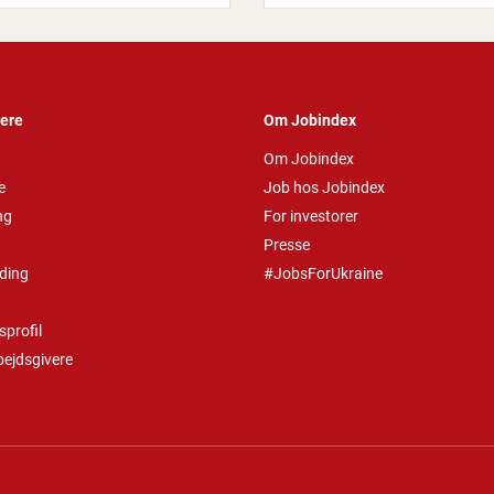
vere
Om Jobindex
Om Jobindex
e
Job hos Jobindex
ng
For investorer
Presse
ding
#JobsForUkraine
profil
bejdsgivere