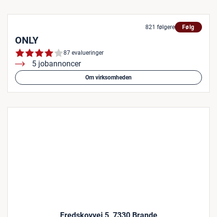
821 følgere
Følg
ONLY
87 evalueringer
5 jobannoncer
Om virksomheden
Fredskovvej 5, 7330 Brande