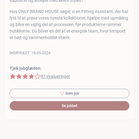
sabbatår og arbejde med lækre styles?
Hos ONLY BRAND HOUSE søger vi en Fitting Assistant, der har
lyst til at prøve vores nyeste kollektioner, hjælpe med opmåling
og blive en vigtig del af processen, før produkterne rammer
butikkerne. Du bliver en del af et energisk team, hvor tempoet
er højt og sammenholdet stærk.
INDRYKKET:
18-05-2026
Tjek jobglæden:
4 af 5 stjerner
87 evalueringer
Gem job
Se jobbet