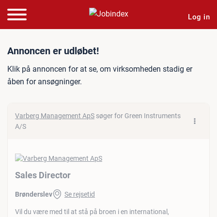
Log in
Jobannonce: Sales Directo
Annoncen er udløbet!
Klik på annoncen for at se, om virksomheden stadig er
åben for ansøgninger.
Varberg Management ApS
søger for Green Instruments
A/S
Sales Director
Brønderslev
Se rejsetid
Vil du være med til at stå på broen i en international,