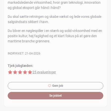
markedsledende virksomhed, hvor grøn teknologi, innovation
og global eksport går hånd i hånd?
Du skal sætte retningen og skabe vækst og lede vores globale
salgsindsats sikkert i havn.
Du bliver en nøglespiller i en stærk og solid virksomhed med en
positiv kultur, høj faglighed og et klart fokus på at gøre den
maritime branche grønnere.
INDRYKKET:
21-04-2026
Tjek jobglæden:
5 af 5 stjerner
25 evalueringer
Gem job
Se jobbet