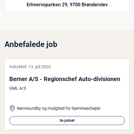
Erhvervsparken 29, 9700 Brønderslev
Anbefalede job
Indrykket:
13. juli 2026
Berner A/S - Re­gions­chef Auto-di­vi­sio­nen
GML A/S
Nørresundby og mulighed for hjemmearbejde
Se jobbet