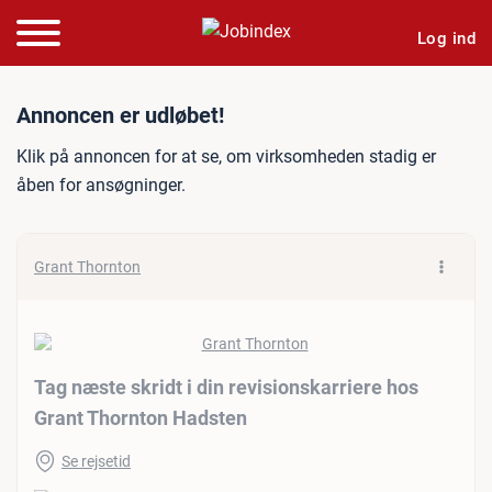
Log ind
Jobannonce: Tag næste skri
Annoncen er udløbet!
Klik på annoncen for at se, om virksomheden stadig er
åben for ansøgninger.
Grant Thornton
Tag næste skridt i din revisionskarriere hos
Grant Thornton Hadsten
Se rejsetid