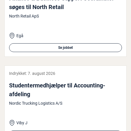
søges til North Retail
North Retail ApS
Egå
Se jobbet
Indrykket:
7. august 2026
Stu­den­ter­med­hjæl­per til Ac­co­un­ting-
afdeling
Nordic Trucking Logistics A/S
Viby J