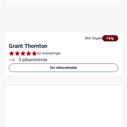
866 følgere
Følg
Grant Thornton
62 evalueringer
5 jobannoncer
Om virksomheden