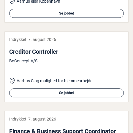
Aarhus eller København
Se jobbet
Indrykket:
7. august 2026
Creditor Con­trol­ler
BoConcept A/S
Aarhus C og mulighed for hjemmearbejde
Se jobbet
Indrykket:
7. august 2026
Finance & Business Support Co­or­di­na­tor