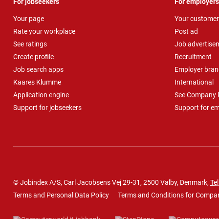
For jobseekers
For employers
Your page
Your customer
Rate your workplace
Post ad
See ratings
Job advertise
Create profile
Recruitment
Job search apps
Employer bran
Kaares Klumme
International
Application engine
See Company P
Support for jobseekers
Support for e
© Jobindex A/S, Carl Jacobsens Vej 29-31, 2500 Valby, Denmark,
Tel
Terms and Personal Data Policy
Terms and Conditions for Compa