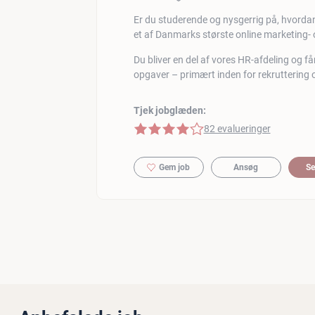
Er du studerende og nysgerrig på, hvordan
et af Danmarks største online marketing
Du bliver en del af vores HR-afdeling og får
opgaver – primært inden for rekruttering
Tjek jobglæden:
4 af 5 stjerner
82 evalueringer
Gem job
Ansøg
Se