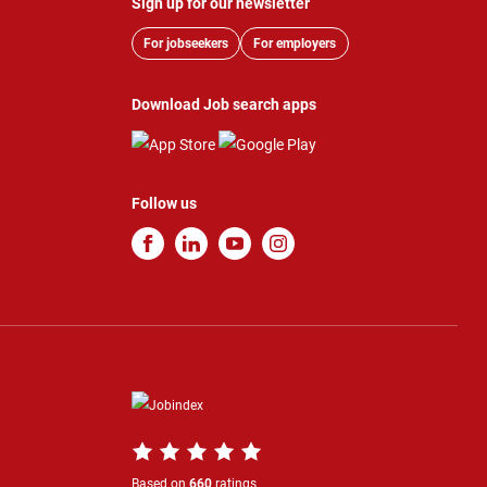
Sign up for our newsletter
For jobseekers
For employers
Download Job search apps
Follow us
Based on
660
ratings