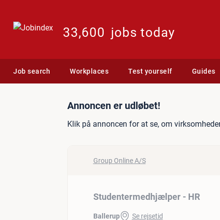
33,600
jobs today
Job search
Workplaces
Test yourself
Guides
Jobannonce: Studenterme
Annoncen er udløbet!
Klik på annoncen for at se, om virksomheden
Group Online A/S
Studentermedhjælper - HR
Ballerup
Se rejsetid