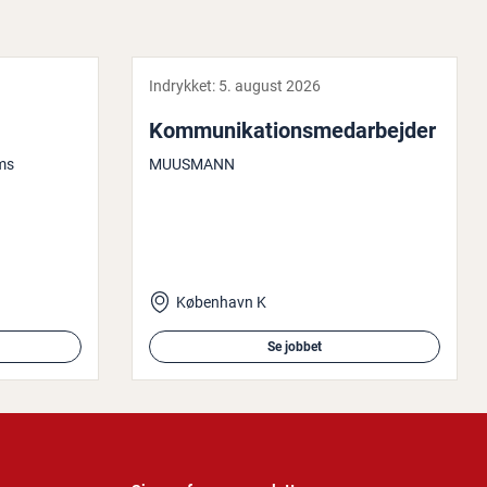
Indrykket:
5. august 2026
Kom­mu­ni­ka­tions­me­d­ar­bej­der
ms
MUUSMANN
København K
Se jobbet