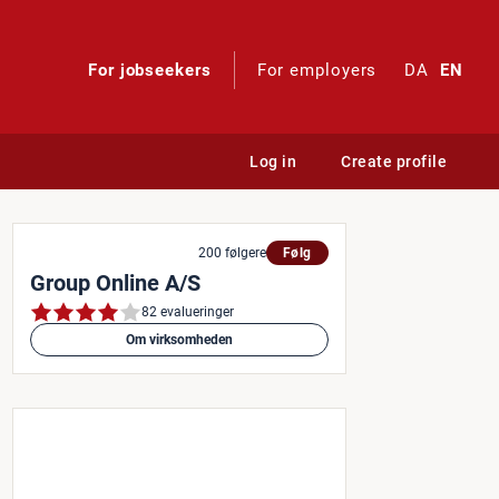
For jobseekers
For employers
DA
EN
Log in
Create profile
200 følgere
Følg
Group Online A/S
82 evalueringer
Om virksomheden