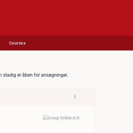
Courses
dhjælper - HR
 stadig er åben for ansøgninger.