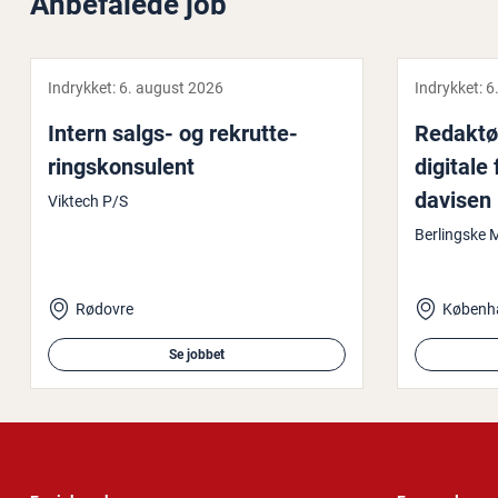
Anbefalede job
Indrykket:
6. august 2026
Indrykket:
6
Intern salgs- og re­k­rut­te­
Redaktør
rings­kon­su­lent
digitale 
da­vi­sen
Viktech P/S
Berlingske 
Rødovre
Københ
Se jobbet