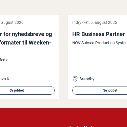
. august 2026
Indrykket:
5. august 2026
 for nyheds­bre­ve og
HR Business Partner
formater til We­e­ken­
NOV Subsea Production Syste
Media
avn K
Brøndby
Se jobbet
Se jobbet