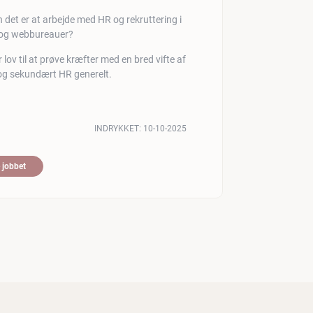
 det er at arbejde med HR og rekruttering i
- og webbureauer?
 lov til at prøve kræfter med en bred vifte af
 og sekundært HR generelt.
INDRYKKET:
10-10-2025
 jobbet