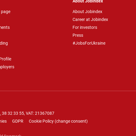
About Jobindex
 page
About Jobindex
Career at Jobindex
ments
For investors
Press
ding
#JobsForUkraine
rofile
mployers
.
38 32 33 55
, VAT: 21367087
nies
GDPR
Cookie Policy
(
change consent
)