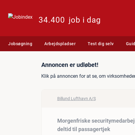
34.400
job i dag
Jobsøgning
Arbejdspladser
Test dig selv
Gui
Jobannonce: Morgenfriske 
Annoncen er udløbet!
Klik på annoncen for at se, om virksomheden
Billund Lufthavn A/S
Morgenfriske securitymedarbej
deltid til passagertjek