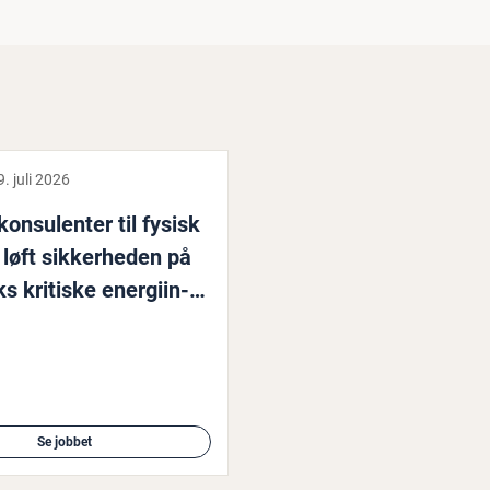
9. juli 2026
kon­su­len­ter til fysisk
 løft sik­ker­he­den på
 kritiske ener­gi­in­
tur
Se jobbet