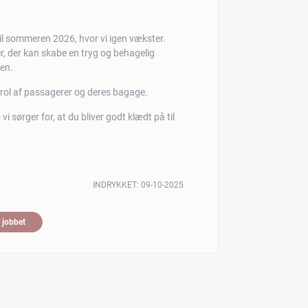
til sommeren 2026, hvor vi igen vækster.
aer, der kan skabe en tryg og behagelig
nen.
trol af passagerer og deres bagage.
i sørger for, at du bliver godt klædt på til
INDRYKKET:
09-10-2025
 jobbet