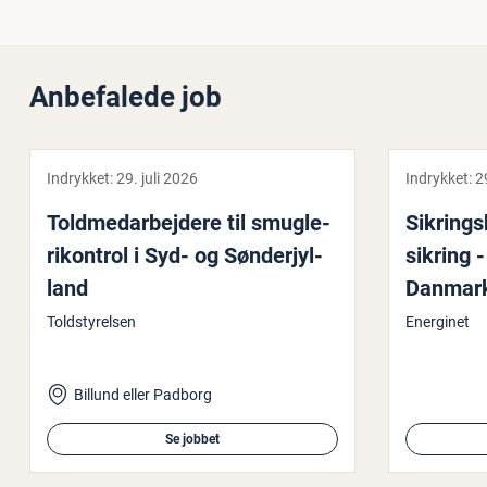
Anbefalede job
Indrykket:
29. juli 2026
Indrykket:
2
Told­me­d­ar­bej­de­re til smug­le­
Sik­rings­
ri­kon­trol i Syd- og Søn­derjyl­
sikring -
land
Danmarks
fra­struk­
Toldstyrelsen
Energinet
Billund eller Padborg
Se jobbet