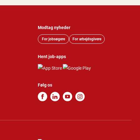
Modtag nyheder
For jobsøgere
For arbejdsgivere
Hent job-apps
Følg os