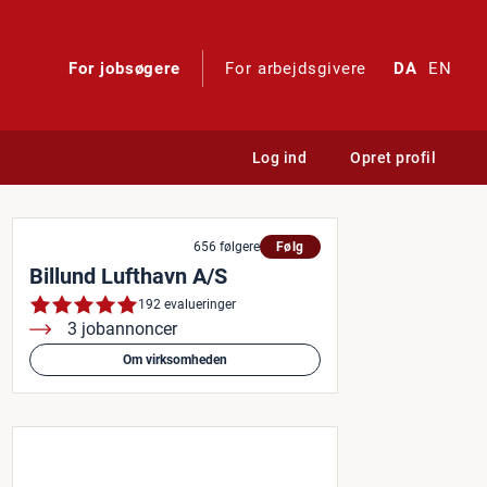
For jobsøgere
For arbejdsgivere
DA
EN
Log ind
Opret profil
tid til passagertjek
656 følgere
Følg
Billund Lufthavn A/S
192 evalueringer
3 jobannoncer
Om virksomheden