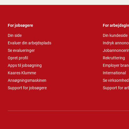
For jobsøgere
For arbejdsgi
Din side
Din kundeside
Evaluer din arbejdsplads
Indryk annonc
Se evalueringer
Jobannonceri
Opret profil
Rekruttering
Apps til jobsøgning
Employer bran
Kaares Klumme
International
Ansøgningsmaskinen
Se virksomheds
Support for jobsøgere
Support for ar