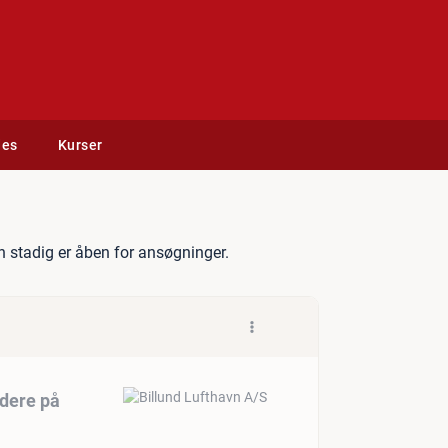
des
Kurser
securitymedarbejdere på del
 stadig er åben for ansøgninger.
dere på