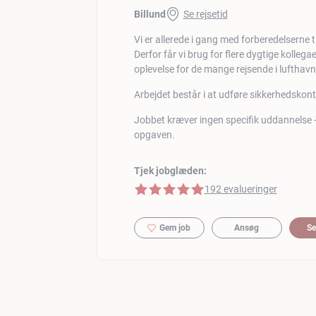
Billund
Se rejsetid
Vi er allerede i gang med forberedelserne 
Derfor får vi brug for flere dygtige kolleg
oplevelse for de mange rejsende i lufthav
Arbejdet består i at udføre sikkerhedskon
Jobbet kræver ingen specifik uddannelse - v
opgaven.
Tjek jobglæden:
5 af 5 stjerner
192 evalueringer
Gem job
Ansøg
Se