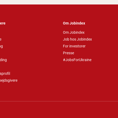
vere
Om Jobindex
Om Jobindex
e
Job hos Jobindex
ng
For investorer
Presse
ding
#JobsForUkraine
profil
bejdsgivere