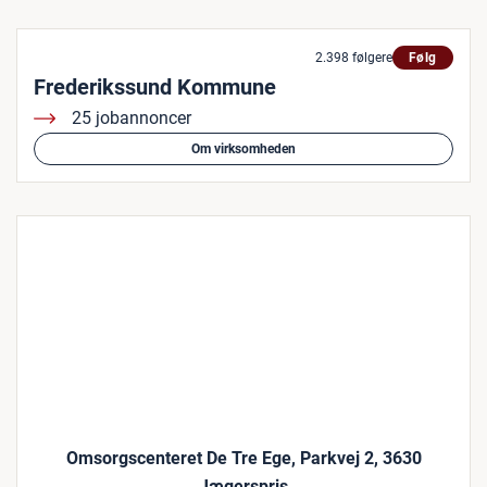
2.398 følgere
Følg
Frederikssund Kommune
25 jobannoncer
Om virksomheden
Omsorgscenteret De Tre Ege, Parkvej 2, 3630
Jægerspris