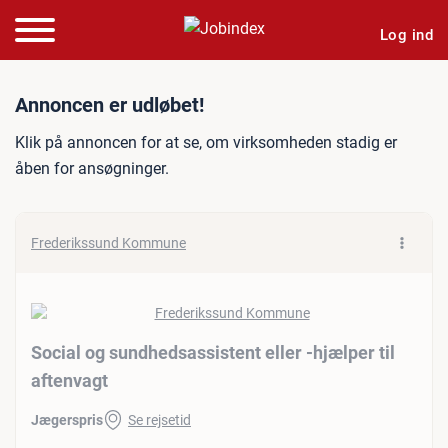
Log ind
Jobannonce: Social og sund
Annoncen er udløbet!
Klik på annoncen for at se, om virksomheden stadig er
åben for ansøgninger.
Frederikssund Kommune
Social og sundhedsassistent eller -hjælper til
aftenvagt
Jægerspris
Se rejsetid