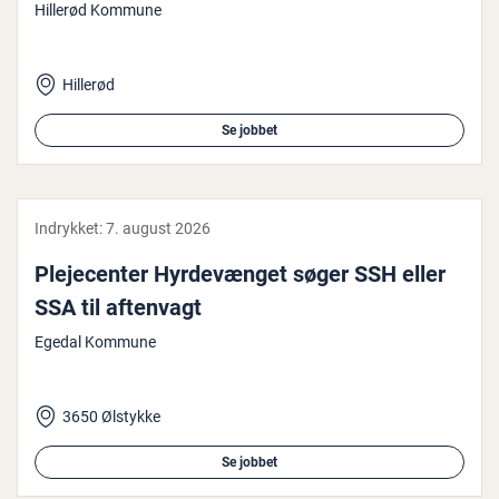
Hillerød Kommune
Hillerød
Se jobbet
Indrykket:
7. august 2026
Ple­je­cen­ter Hyr­de­væn­get søger SSH eller
SSA til aftenvagt
Egedal Kommune
3650 Ølstykke
Se jobbet