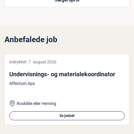
Anbefalede job
Indrykket:
7. august 2026
Un­der­vis­nings- og ma­te­ri­a­le­ko­or­di­na­tor
Affectum Aps
Roskilde eller Herning
Se jobbet