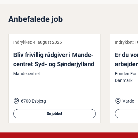
Anbefalede job
Indrykket:
4. august 2026
Indrykket:
1
Bliv frivillig rådgiver i Man­de­
Er du vor
cen­tret Syd- og Søn­derjyl­land
ar­bej­de
Mandecentret
Fonden For 
Danmark
6700 Esbjerg
Varde
Se jobbet