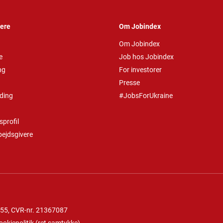
vere
Om Jobindex
Om Jobindex
e
Job hos Jobindex
ng
For investorer
Presse
ding
#JobsForUkraine
profil
bejdsgivere
 55
, CVR-nr. 21367087