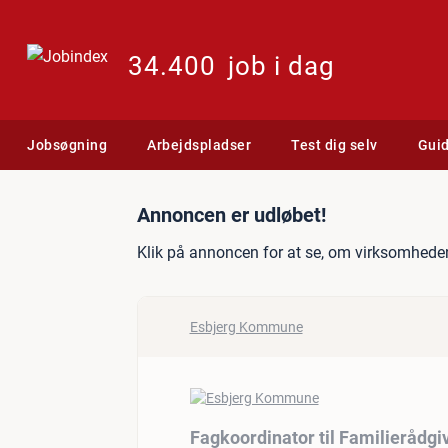
34.400
job i dag
Jobsøgning
Arbejdspladser
Test dig selv
Gui
Jobannonce: Fagkoordinato
Annoncen er udløbet!
Klik på annoncen for at se, om virksomheden
Esbjerg Kommune
Fagkoordinator til Familierådgi