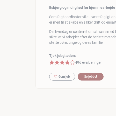
Esbjerg og mulighed for hjemmearbejde
Som fagkoordinator vil du være fagligt an
er med til at skabe en sikker drift og ensa
Din hverdag er centreret om at være med t
sikre, at vi arbejder efter de bedste meto
støtte børn, unge og deres familier.
Tjek jobglæden:
4 af 5 stjerner
496 evalueringer
Gem job
Se jobbet