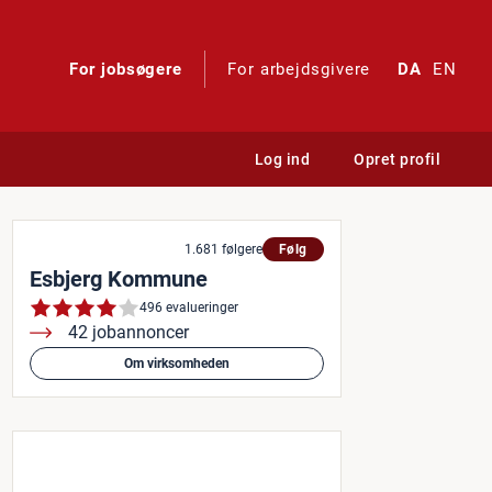
For jobsøgere
For arbejdsgivere
DA
EN
Log ind
Opret profil
1.681 følgere
Følg
Esbjerg Kommune
496 evalueringer
42 jobannoncer
Om virksomheden