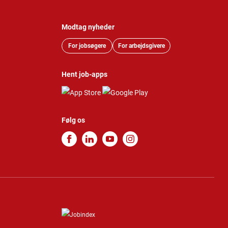
Modtag nyheder
For jobsøgere
For arbejdsgivere
Hent job-apps
Følg os