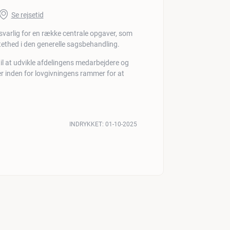
Se rejsetid
svarlig for en række centrale opgaver, som
rtethed i den generelle sagsbehandling.
il at udvikle afdelingens medarbejdere og
der inden for lovgivningens rammer for at
INDRYKKET:
01-10-2025