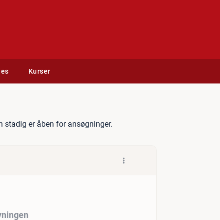
des
Kurser
r til Familierådgivningen
 stadig er åben for ansøgninger.
vningen