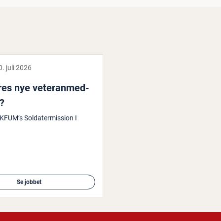
0. juli 2026
es nye ve­te­ran­me­d­
r?
KFUM’s Soldatermission I
Se jobbet