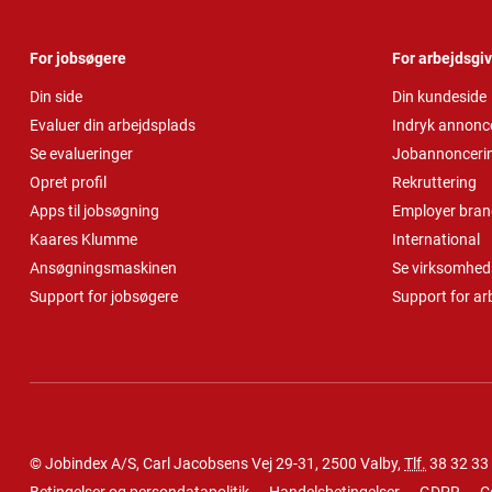
For jobsøgere
For arbejdsgi
Din side
Din kundeside
Evaluer din arbejdsplads
Indryk annonc
Se evalueringer
Jobannonceri
Opret profil
Rekruttering
Apps til jobsøgning
Employer bran
Kaares Klumme
International
Ansøgningsmaskinen
Se virksomheds
Support for jobsøgere
Support for ar
© Jobindex A/S, Carl Jacobsens Vej 29-31, 2500 Valby,
Tlf.
38 32 33