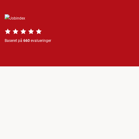
Baseret på
660
evalueringer