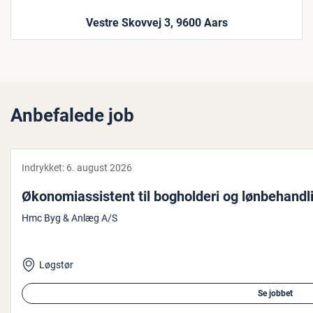
Vestre Skovvej 3, 9600 Aars
Anbefalede job
Indrykket:
6. august 2026
Øko­no­mi­as­si­stent til bog­hol­de­ri og løn­be­hand­
Hmc Byg & Anlæg A/S
Løgstør
Se jobbet