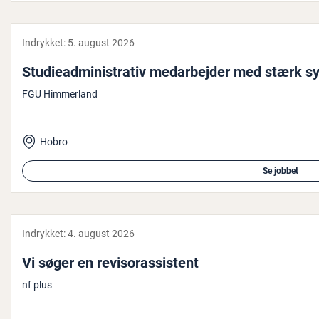
Indrykket:
5. august 2026
Stu­di­e­ad­mi­ni­stra­tiv me­d­ar­bej­der med stærk sy
FGU Himmerland
Hobro
Se jobbet
Indrykket:
4. august 2026
Vi søger en re­visoras­si­stent
nf plus