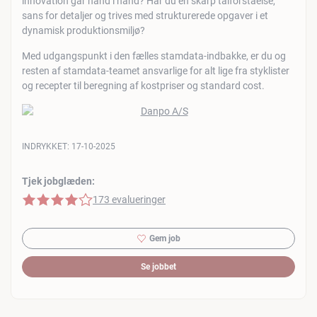
innovation går hånd i hånd? Har du en skarp talforståelse,
sans for detaljer og trives med strukturerede opgaver i et
dynamisk produktionsmiljø?
Med udgangspunkt i den fælles stamdata-indbakke, er du og
resten af stamdata-teamet ansvarlige for alt lige fra styklister
og recepter til beregning af kostpriser og standard cost.
INDRYKKET:
17-10-2025
Tjek jobglæden:
4 af 5 stjerner
173 evalueringer
Gem job
Se jobbet