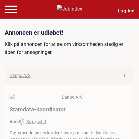
Log ind
Jobannonce: Stamdata-koo
Annoncen er udløbet!
Klik på annoncen for at se, om virksomheden stadig er
åben for ansøgninger.
Danpo A/S
Stamdata-koordinator
Aars
Se rejsetid
Drømmer du om en karriere, hvor passion for kvalitet og