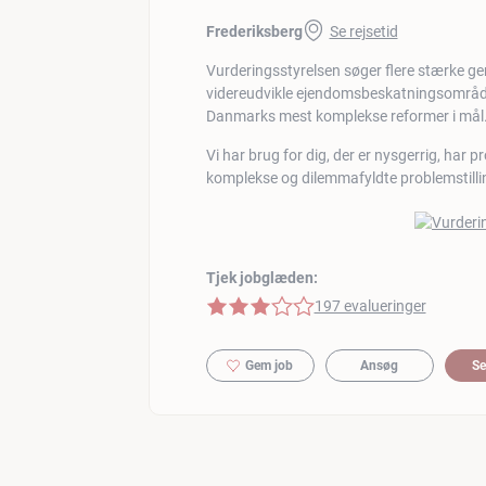
Frederiksberg
Se rejsetid
Vurderingsstyrelsen søger flere stærke gene
videreudvikle ejendomsbeskatningsområdet. D
Danmarks mest komplekse reformer i mål
Vi har brug for dig, der er nysgerrig, har 
komplekse og dilemmafyldte problemstilli
Tjek jobglæden:
3 af 5 stjerner
197 evalueringer
Gem job
Ansøg
Se