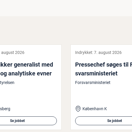
. august 2026
Indrykket:
7. august 2026
ik­ker ge­ne­ra­list med
Pres­se­chef søges til 
og ana­ly­ti­ske evner
svars­mi­ni­ste­ri­et
tyrelsen
Forsvarsministeriet
ksberg
København K
Se jobbet
Se jobbet