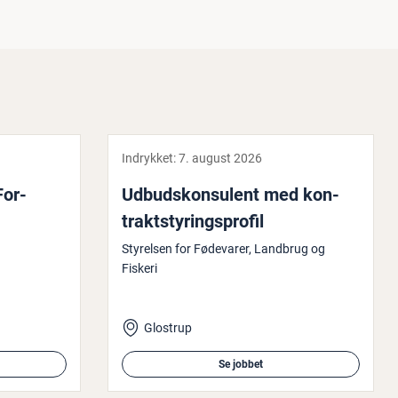
Indrykket:
7. august 2026
For­
Ud­bud­s­kon­su­lent med kon­
trakt­sty­rings­pro­fil
Styrelsen for Fødevarer, Landbrug og
Fiskeri
Glostrup
Se jobbet