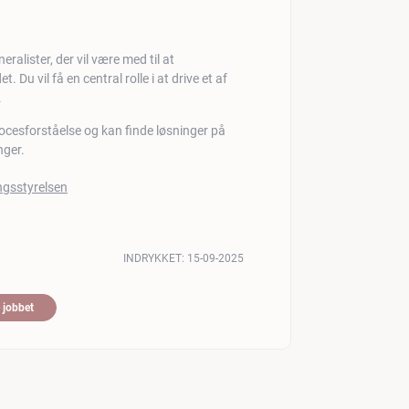
ralister, der vil være med til at
u vil få en central rolle i at drive et af
.
procesforståelse og kan finde løsninger på
nger.
INDRYKKET:
15-09-2025
 jobbet