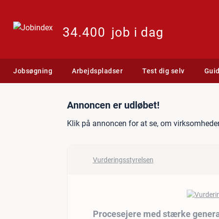
34.400
job i dag
Jobsøgning
Arbejdspladser
Test dig selv
Gui
Jobannonce: Procesejere
Annoncen er udløbet!
Klik på annoncen for at se, om virksomheden
Vurderingsstyrelsen
Procesejere med stærke gener