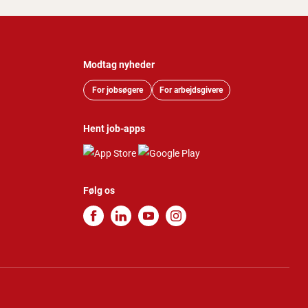
Modtag nyheder
For jobsøgere
For arbejdsgivere
Hent job-apps
Følg os