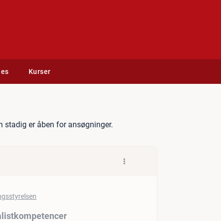
des
Kurser
 med stærke generalistkomp
 stadig er åben for ansøgninger.
alistkompetencer