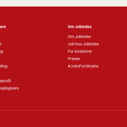
vere
Om Jobindex
Om Jobindex
e
Job hos Jobindex
ng
For investorer
Presse
ding
#JobsForUkraine
profil
bejdsgivere