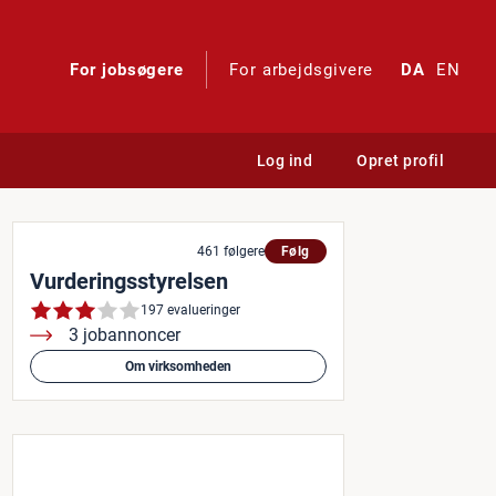
For jobsøgere
For arbejdsgivere
DA
EN
Log ind
Opret profil
etencer
461 følgere
Følg
Vurderingsstyrelsen
197 evalueringer
3 jobannoncer
Om virksomheden