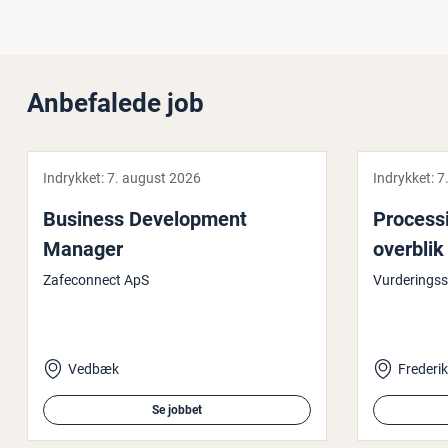
Anbefalede job
Indrykket:
7. august 2026
Indrykket:
7
Business De­ve­l­op­ment
Pro­ces­s
Manager
overblik 
Zafeconnect ApS
Vurderingss
Vedbæk
Frederi
Se jobbet