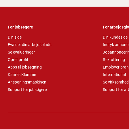
For jobsøgere
For arbejdsgi
Din side
Din kundeside
Evaluer din arbejdsplads
Indryk annonc
Se evalueringer
Jobannonceri
Opret profil
Rekruttering
Apps til jobsøgning
Employer bran
Kaares Klumme
International
Ansøgningsmaskinen
Se virksomheds
Support for jobsøgere
Support for ar