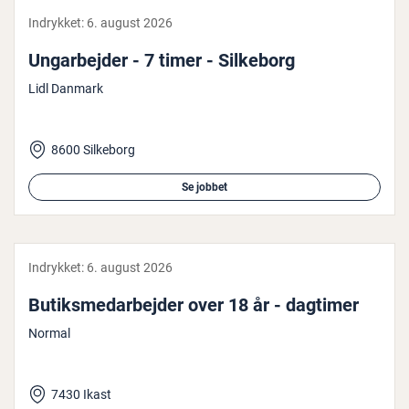
Indrykket:
6. august 2026
Un­g­ar­bej­der - 7 timer - Silkeborg
Lidl Danmark
8600 Silkeborg
Se jobbet
Indrykket:
6. august 2026
Bu­tiks­me­d­ar­bej­der over 18 år - dagtimer
Normal
7430 Ikast