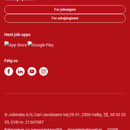
For jobsøgere
For arbejdsgivere
Hent job-apps
Følg os
© Jobindex A/S, Carl Jacobsens Vej 29-31, 2500 Valby,
Tlf.
38 32 33
55
, CVR-nr. 21367087
Betingelser og persondatapolitik
Handelsbetingelser
GDPR