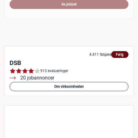
Se jobbet
4.411 følgere
Følg
DSB
913 evalueringer
20 jobannoncer
Om virksomheden