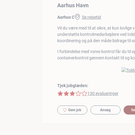
Aarhus Havn
Aarhus C
Se rejsetid
Vil du være med til at sikre, at kun lovli
understøtte kontrolmedarbejdere ved tol
koordinering og på den måde bidrage til sm
I forbindelse med vores kontrol får du til
containerkontrol gennem kontakt til og ko
Tjek jobglæden:
3 af 5 stjerner
130 evalueringer
Gem job
Ansøg
Se