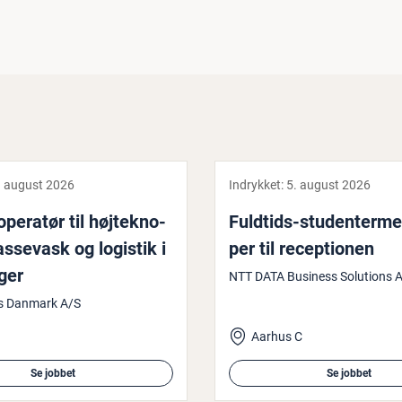
. august 2026
Indrykket:
5. august 2026
ko­pe­ra­tør til høj­tek­no­
Fuldtids-stu­den­ter­me
kassevask og logistik i
per til re­cep­tio­nen
­ger
NTT DATA Business Solutions 
ds Danmark A/S
Aarhus C
Se jobbet
Se jobbet