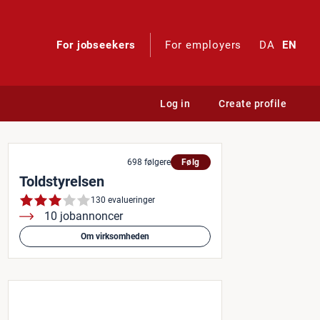
For jobseekers
For employers
DA
EN
Log in
Create profile
ng af toldkontrol på Aarhus
698 følgere
Følg
Toldstyrelsen
130 evalueringer
10 jobannoncer
Om virksomheden