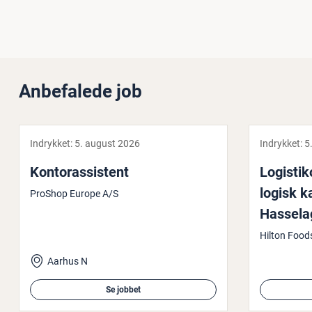
Anbefalede job
Indrykket:
5. august 2026
Indrykket:
5
Kon­to­ras­si­stent
Lo­gi­sti­
lo­gisk 
ProShop Europe A/S
Has­sela
Hilton Foo
Aarhus N
Se jobbet