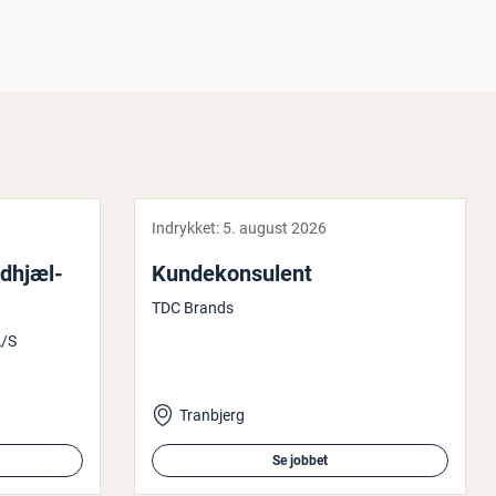
Indrykket:
5. august 2026
d­hjæl­
Kun­de­kon­su­lent
TDC Brands
A/S
Tranbjerg
Se jobbet