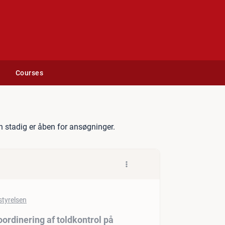
Courses
 medarbejder til koordineri
 stadig er åben for ansøgninger.
ordinering af toldkontrol på