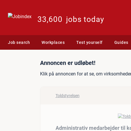
33,600
jobs today
Job search
Workplaces
Test yourself
Guides
Jobannonce: Administrativ
Annoncen er udløbet!
Klik på annoncen for at se, om virksomheden
Toldstyrelsen
Administrativ medarbejder til ko