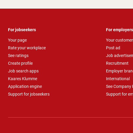
For jobseekers
For employers
Your page
Your customer
Rate your workplace
Post ad
See ratings
Job advertise
Create profile
Recruitment
Job search apps
Employer bran
Kaares Klumme
International
Application engine
See Company P
Support for jobseekers
Support for e