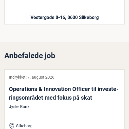
Vestergade 8-16, 8600 Silkeborg
Anbefalede job
Indrykket:
7. august 2026
Ope­ra­tions & In­nova­tion Officer til in­ve­ste­
rings­om­rå­det med fokus på skat
Jyske Bank
Silkeborg