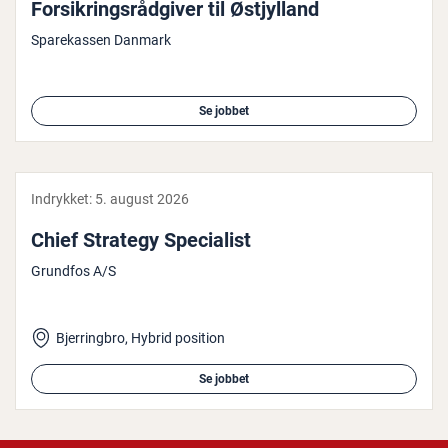
For­sik­rings­rå­d­gi­ver til Østjyl­land
Sparekassen Danmark
Se jobbet
Indrykket:
5. august 2026
Chief Strategy Spe­ci­a­list
Grundfos A/S
Bjerringbro, Hybrid position
Se jobbet