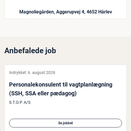
Magnoliegården, Aggerupvej 4, 4652 Hårlev
Anbefalede job
Indrykket:
6. august 2026
Per­so­na­le­kon­su­lent til vagt­plan­læg­ning
(SSH, SSA eller pædagog)
S.T.O.P. A/S
Se jobbet