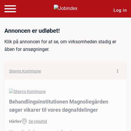
Log in
Jobannonce: Behandlingsin
Annoncen er udløbet!
Klik på annoncen for at se, om virksomheden stadig er
åben for ansøgninger.
Stevns Kommune
Behandlingsinstitutionen Magnoliegården
søger vikarer til vores døgnafdelinger
Hårlev
Se rejsetid