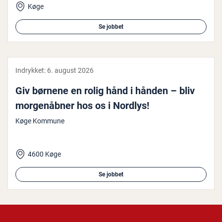
Køge
Se jobbet
Indrykket:
6. august 2026
Giv børnene en rolig hånd i hånden – bliv
mor­genåb­ner hos os i Nordlys!
Køge Kommune
4600 Køge
Se jobbet