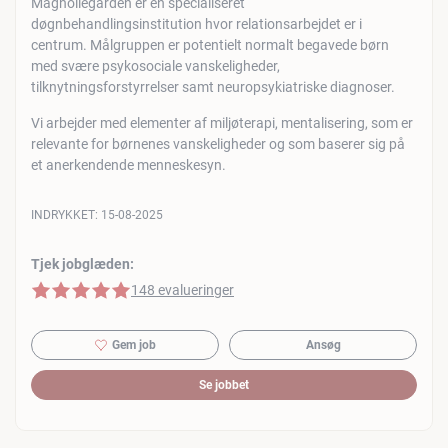
Magnoliegården er en specialiseret
døgnbehandlingsinstitution hvor relationsarbejdet er i
centrum. Målgruppen er potentielt normalt begavede børn
med svære psykosociale vanskeligheder,
tilknytningsforstyrrelser samt neuropsykiatriske diagnoser.
Vi arbejder med elementer af miljøterapi, mentalisering, som er
relevante for børnenes vanskeligheder og som baserer sig på
et anerkendende menneskesyn.
INDRYKKET:
15-08-2025
Tjek jobglæden:
5 af 5 stjerner
148 evalueringer
Gem job
Ansøg
Se jobbet