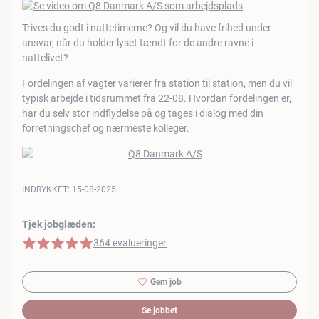
Trives du godt i nattetimerne? Og vil du have frihed under
ansvar, når du holder lyset tændt for de andre ravne i
nattelivet?
Fordelingen af vagter varierer fra station til station, men du vil
typisk arbejde i tidsrummet fra 22-08. Hvordan fordelingen er,
har du selv stor indflydelse på og tages i dialog med din
forretningschef og nærmeste kolleger.
INDRYKKET:
15-08-2025
Tjek jobglæden:
5 af 5 stjerner
364 evalueringer
Gem job
Se jobbet