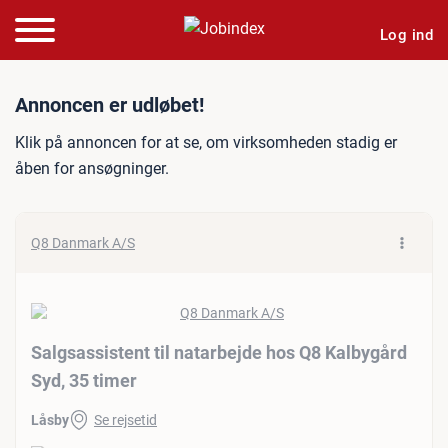
Log ind
Jobannonce: Salgsassistent
Annoncen er udløbet!
Klik på annoncen for at se, om virksomheden stadig er
åben for ansøgninger.
Q8 Danmark A/S
Salgsassistent til natarbejde hos Q8 Kalbygård
Syd, 35 timer
Låsby
Se rejsetid