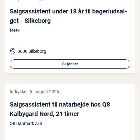
Salgs­as­si­stent under 18 år til ba­ge­ri­ud­sal­
get - Silkeborg
føtex
8600 Silkeborg
Se jobbet
Indrykket:
5. august 2026
Salgs­as­si­stent til na­t­a­r­bej­de hos Q8
Kalbygård Nord, 21 timer
Q8 Danmark A/S