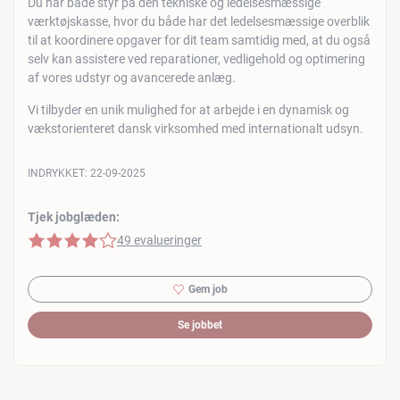
Du har både styr på den tekniske og ledelsesmæssige
værktøjskasse, hvor du både har det ledelsesmæssige overblik
til at koordinere opgaver for dit team samtidig med, at du også
selv kan assistere ved reparationer, vedligehold og optimering
af vores udstyr og avancerede anlæg.
Vi tilbyder en unik mulighed for at arbejde i en dynamisk og
vækstorienteret dansk virksomhed med internationalt udsyn.
INDRYKKET:
22-09-2025
Tjek jobglæden:
4 af 5 stjerner
49 evalueringer
Gem job
Se jobbet