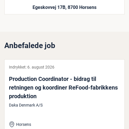
Egeskovvej 17B, 8700 Horsens
Anbefalede job
Indrykket:
6. august 2026
Pro­duction Co­or­di­na­tor - bidrag til
retningen og koordiner ReFood-fa­brik­kens
pro­duk­tion
Daka Denmark A/S
Horsens