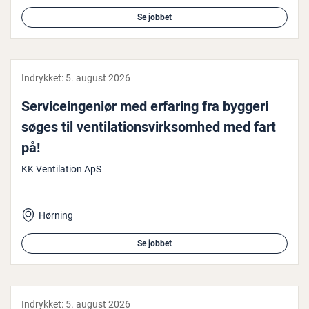
Se jobbet
Indrykket:
5. august 2026
Ser­vi­ce­in­ge­ni­ør med erfaring fra byggeri
søges til ven­ti­la­tions­virk­som­hed med fart
på!
KK Ventilation ApS
Hørning
Se jobbet
Indrykket:
5. august 2026