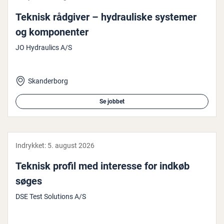
Teknisk rådgiver – hy­drauli­ske systemer
og kom­po­nen­ter
JO Hydraulics A/S
Skanderborg
Se jobbet
Indrykket:
5. august 2026
Teknisk profil med interesse for indkøb
søges
DSE Test Solutions A/S