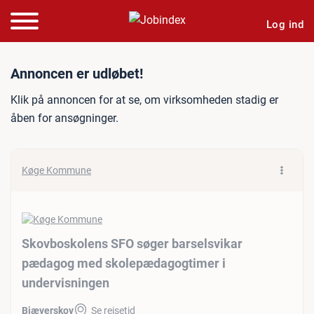
Log ind
Jobannonce: Skovboskolen
Annoncen er udløbet!
Klik på annoncen for at se, om virksomheden stadig er
åben for ansøgninger.
Køge Kommune
Skovboskolens SFO søger barselsvikar
pædagog med skolepædagogtimer i
undervisningen
Bjæverskov
Se rejsetid