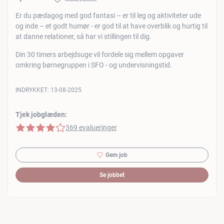
Er du pædagog med god fantasi – er til leg og aktiviteter ude
og inde – et godt humør - er god til at have overblik og hurtig til
at danne relationer, så har vi stillingen til dig.
Din 30 timers arbejdsuge vil fordele sig mellem opgaver
omkring børnegruppen i SFO - og undervisningstid.
INDRYKKET:
13-08-2025
Tjek jobglæden:
4 af 5 stjerner
369 evalueringer
Gem job
Se jobbet