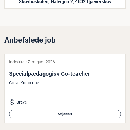
Skovboskolen, Halvejen 2, 4632 Bjæverskov
Anbefalede job
Indrykket:
7. august 2026
Spe­ci­al­pæ­da­go­gisk Co-teacher
Greve Kommune
Greve
Se jobbet